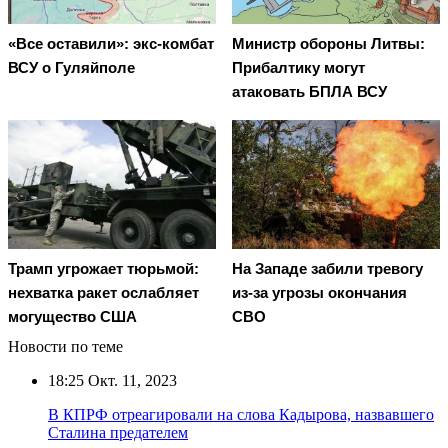
«Все оставили»: экс-комбат
Министр обороны Литвы:
ВСУ о Гуляйполе
Прибалтику могут
атаковать БПЛА ВСУ
Трамп угрожает тюрьмой:
На Западе забили тревогу
нехватка ракет ослабляет
из-за угрозы окончания
могущество США
СВО
Новости по теме
18:25
Окт. 11, 2023
В КПРФ отреагировали на слова Кадырова, назвавшего
Сталина предателем