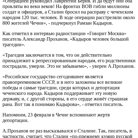
«Операцией руководил Лаврентий Берия. И да будут они оба
прокляты во веки веков! На фронтах ВОВ гибли миллионы
солдат и офицеров, а Сталин бросил на расправу с чеченским
народом 120 тыс. человек. В ходе операции расстреляли около
800 жителей Чечни», - подчеркнул Рамзан Кадыров.
Как отметил в интервью радиостанции «Говорит Москва»
писатель Александр Проханов, «Кадыров человек большой
трагедии».
«Трагедия заключается в том, что он действительно
принадлежит к репрессированным народам, его родственники
пострадали, умерли. Это не забываемо», - уверен А.Проханов.
«Российское государство сегодняшнее является
правопреемником СССР, и в него заложены все великие
победы и самые трагедии, среди которых и депортация
чеченского народа. Кадыров поддерживает эту новую
державу, и, с другой стороны, в его сердце живёт страшная
рана. Вот так я понимаю Кадырова», - отметил писатель.
Напомним, 23 февраля в Чечне вспоминают жертв
депортации.
А.Проханов не раз высказывался о Сталине. Так, писатель, в
частности, считает, что Сталин «по-прежнему кумир русской