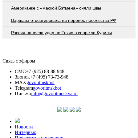
Американке с «маской Бэтмена» сняли швы
Варшава отреагировала на перенос посольства РФ
Россия нанесла удар по Токио в споре за Курилы
Связь с эфиром
СМС
+7 (925) 88-88-948
Звонок
+7 (495) 73-73-948
MAX
govoritmskbot
Telegram
govoritmskbot
Письмо
info@govoritmoskva.ru
Новости
Интервью
Программы и ведущие