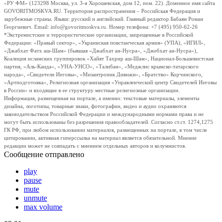
«РУ ФМ» (123298 Москва, ул. 3-я Хорошевская, дом 12, пом. 22). Доменное имя сайта
GOVORITMOSKVA.RU. Территория распространения – Российская Федерация и
зарубежные страны. Языки: русский и английский. Главный редактор Бабаян Роман
Георгиевич. Email: info@govoritmoskva.ru. Номер телефона: +7 (495) 950-62-26
*Экстремистские и террористические организации, запрещенные в Российской
Федерации: «Правый сектор», «Украинская повстанческая армия» (УПА), «ИГИЛ»,
«Джабхат Фатх аш-Шам» (бывшая «Джабхат ан-Нусра», «Джебхат ан-Нусра»),
Коалиция исламских группировок «Хайят Тахрир аш-Шам», Национал-Большевистская
партия, «Аль-Каида», «УНА-УНСО», «Талибан», «Меджлис крымско-татарского
народа», «Свидетели Иеговы», «Мизантропик Дивижн», «Братство» Корчинского,
«Артподготовка», Религиозная организация «Управленческий центр Свидетелей Иеговы
в России» и входящие в ее структуру местные религиозные организации.
Информация, размещенная на портале, а именно: текстовые материалы, элементы
дизайна, логотипы, товарные знаки, фотографии, видео и аудио охраняются
законодательством Российской Федерации и международными нормами права и не
могут быть использованы без разрешения правообладателей. Согласно ст.ст. 1274,1275
ГК РФ, при любом использовании материалов, размещенных на портале, в том числе
цитировании, активная гиперссылка на материал является обязательной. Мнение
редакции может не совпадать с мнением отдельных авторов и колумнистов.
Сообщение отправлено
play
pause
mute
unmute
max volume