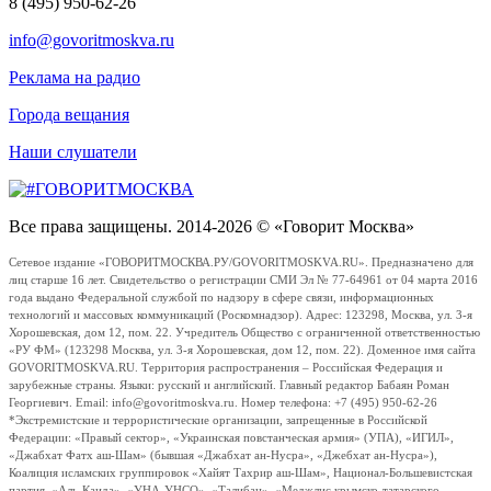
8 (495) 950-62-26
info@govoritmoskva.ru
Реклама на радио
Города вещания
Наши слушатели
Все права защищены. 2014-2026 © «Говорит Москва»
Сетевое издание «ГОВОРИТМОСКВА.РУ/GOVORITMOSKVA.RU». Предназначено для
лиц старше 16 лет. Свидетельство о регистрации СМИ Эл № 77-64961 от 04 марта 2016
года выдано Федеральной службой по надзору в сфере связи, информационных
технологий и массовых коммуникаций (Роскомнадзор). Адрес: 123298, Москва, ул. 3-я
Хорошевская, дом 12, пом. 22. Учредитель Общество с ограниченной ответственностью
«РУ ФМ» (123298 Москва, ул. 3-я Хорошевская, дом 12, пом. 22). Доменное имя сайта
GOVORITMOSKVA.RU. Территория распространения – Российская Федерация и
зарубежные страны. Языки: русский и английский. Главный редактор Бабаян Роман
Георгиевич. Email: info@govoritmoskva.ru. Номер телефона: +7 (495) 950-62-26
*Экстремистские и террористические организации, запрещенные в Российской
Федерации: «Правый сектор», «Украинская повстанческая армия» (УПА), «ИГИЛ»,
«Джабхат Фатх аш-Шам» (бывшая «Джабхат ан-Нусра», «Джебхат ан-Нусра»),
Коалиция исламских группировок «Хайят Тахрир аш-Шам», Национал-Большевистская
партия, «Аль-Каида», «УНА-УНСО», «Талибан», «Меджлис крымско-татарского