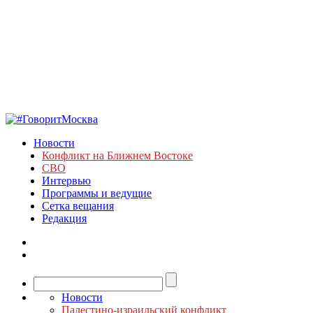
Новости
Конфликт на Ближнем Востоке
СВО
Интервью
Программы и ведущие
Сетка вещания
Редакция
Новости
Палестино-израильский конфликт