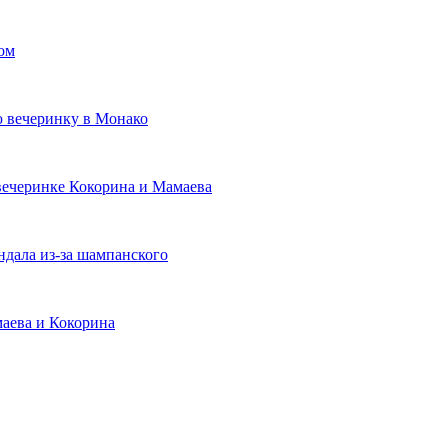
ом
ю вечеринку в Монако
 вечеринке Кокорина и Мамаева
ндала из-за шампанского
маева и Кокорина