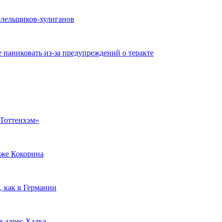
олельщиков-хулиганов
 паниковать из-за предупреждений о теракте
«Тоттенхэм»
же Кокорина
, как в Германии
в адрес Халка