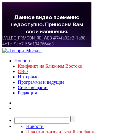
Новости
Конфликт на Ближнем Востоке
СВО
Интервью
Программы и ведущие
Сетка вещания
Редакция
Новости
Палестино-израильский конфликт