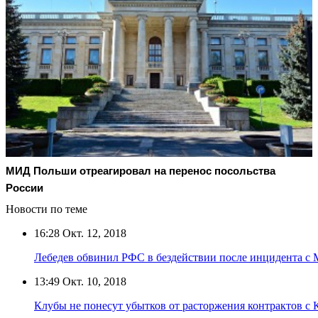
МИД Польши отреагировал на перенос посольства
России
Новости по теме
16:28
Окт. 12, 2018
Лебедев обвинил РФС в бездействии после инцидента с
13:49
Окт. 10, 2018
Клубы не понесут убытков от расторжения контрактов с