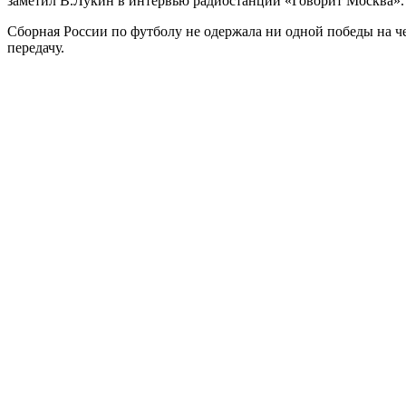
заметил В.Лукин в интервью радиостанции «Говорит Москва».
Сборная России по футболу не одержала ни одной победы на ч
передачу.