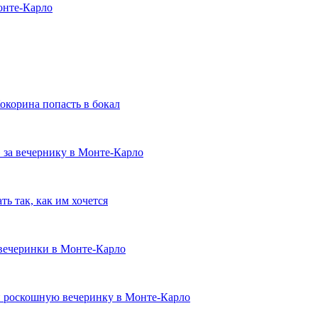
онте-Карло
корина попасть в бокал
 за вечернику в Монте-Карло
ь так, как им хочется
 вечеринки в Монте-Карло
и роскошную вечеринку в Монте-Карло