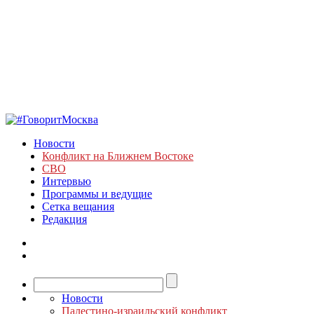
Новости
Конфликт на Ближнем Востоке
СВО
Интервью
Программы и ведущие
Сетка вещания
Редакция
Новости
Палестино-израильский конфликт