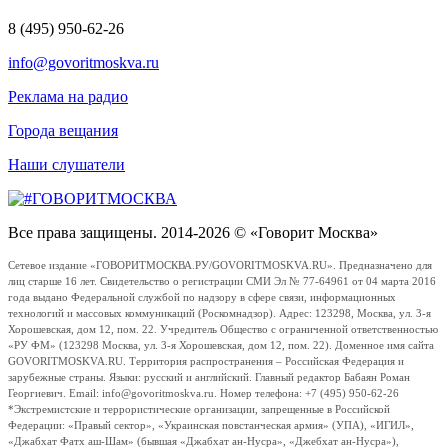
8 (495) 950-62-26
info@govoritmoskva.ru
Реклама на радио
Города вещания
Наши слушатели
Все права защищены. 2014-2026 © «Говорит Москва»
Сетевое издание «ГОВОРИТМОСКВА.РУ/GOVORITMOSKVA.RU». Предназначено для
лиц старше 16 лет. Свидетельство о регистрации СМИ Эл № 77-64961 от 04 марта 2016
года выдано Федеральной службой по надзору в сфере связи, информационных
технологий и массовых коммуникаций (Роскомнадзор). Адрес: 123298, Москва, ул. 3-я
Хорошевская, дом 12, пом. 22. Учредитель Общество с ограниченной ответственностью
«РУ ФМ» (123298 Москва, ул. 3-я Хорошевская, дом 12, пом. 22). Доменное имя сайта
GOVORITMOSKVA.RU. Территория распространения – Российская Федерация и
зарубежные страны. Языки: русский и английский. Главный редактор Бабаян Роман
Георгиевич. Email: info@govoritmoskva.ru. Номер телефона: +7 (495) 950-62-26
*Экстремистские и террористические организации, запрещенные в Российской
Федерации: «Правый сектор», «Украинская повстанческая армия» (УПА), «ИГИЛ»,
«Джабхат Фатх аш-Шам» (бывшая «Джабхат ан-Нусра», «Джебхат ан-Нусра»),