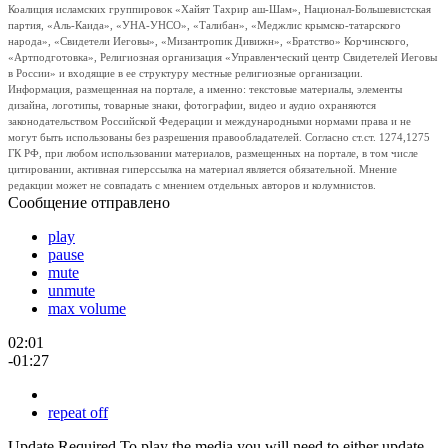
Коалиция исламских группировок «Хайят Тахрир аш-Шам», Национал-Большевистская
партия, «Аль-Каида», «УНА-УНСО», «Талибан», «Меджлис крымско-татарского
народа», «Свидетели Иеговы», «Мизантропик Дивижн», «Братство» Корчинского,
«Артподготовка», Религиозная организация «Управленческий центр Свидетелей Иеговы
в России» и входящие в ее структуру местные религиозные организации.
Информация, размещенная на портале, а именно: текстовые материалы, элементы
дизайна, логотипы, товарные знаки, фотографии, видео и аудио охраняются
законодательством Российской Федерации и международными нормами права и не
могут быть использованы без разрешения правообладателей. Согласно ст.ст. 1274,1275
ГК РФ, при любом использовании материалов, размещенных на портале, в том числе
цитировании, активная гиперссылка на материал является обязательной. Мнение
редакции может не совпадать с мнением отдельных авторов и колумнистов.
Сообщение отправлено
play
pause
mute
unmute
max volume
02:01
-01:27
repeat off
Update Required
To play the media you will need to either update