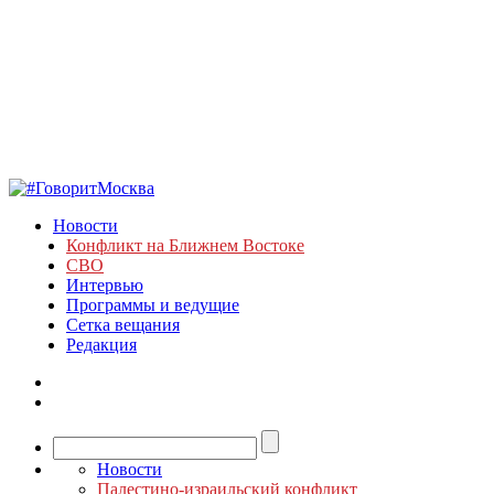
Новости
Конфликт на Ближнем Востоке
СВО
Интервью
Программы и ведущие
Сетка вещания
Редакция
Новости
Палестино-израильский конфликт