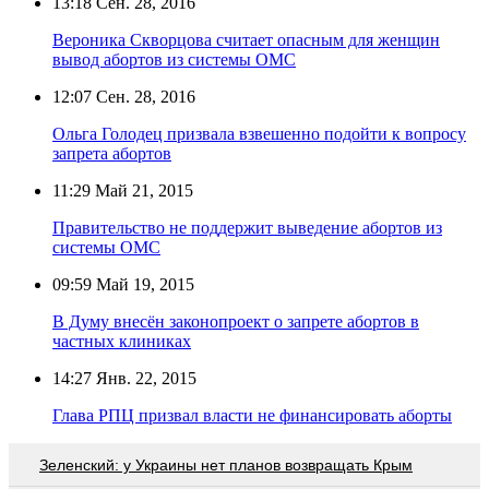
13:18
Сен. 28, 2016
Вероника Скворцова считает опасным для женщин
вывод абортов из системы ОМС
12:07
Сен. 28, 2016
Ольга Голодец призвала взвешенно подойти к вопросу
запрета абортов
11:29
Май 21, 2015
Правительство не поддержит выведение абортов из
системы ОМС
09:59
Май 19, 2015
В Думу внесён законопроект о запрете абортов в
частных клиниках
14:27
Янв. 22, 2015
Глава РПЦ призвал власти не финансировать аборты
Зеленский: у Украины нет планов возвращать Крым