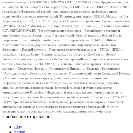
Сетевое издание «ГОВОРИТМОСКВА.РУ/GOVORITMOSKVA.RU». Предназначено для
лиц старше 16 лет. Свидетельство о регистрации СМИ Эл № 77-64961 от 04 марта 2016
года выдано Федеральной службой по надзору в сфере связи, информационных
технологий и массовых коммуникаций (Роскомнадзор). Адрес: 123298, Москва, ул. 3-я
Хорошевская, дом 12, пом. 22. Учредитель Общество с ограниченной ответственностью
«РУ ФМ» (123298 Москва, ул. 3-я Хорошевская, дом 12, пом. 22). Доменное имя сайта
GOVORITMOSKVA.RU. Территория распространения – Российская Федерация и
зарубежные страны. Языки: русский и английский. Главный редактор Бабаян Роман
Георгиевич. Email: info@govoritmoskva.ru. Номер телефона: +7 (495) 950-62-26
*Экстремистские и террористические организации, запрещенные в Российской
Федерации: «Правый сектор», «Украинская повстанческая армия» (УПА), «ИГИЛ»,
«Джабхат Фатх аш-Шам» (бывшая «Джабхат ан-Нусра», «Джебхат ан-Нусра»),
Коалиция исламских группировок «Хайят Тахрир аш-Шам», Национал-Большевистская
партия, «Аль-Каида», «УНА-УНСО», «Талибан», «Меджлис крымско-татарского
народа», «Свидетели Иеговы», «Мизантропик Дивижн», «Братство» Корчинского,
«Артподготовка», Религиозная организация «Управленческий центр Свидетелей Иеговы
в России» и входящие в ее структуру местные религиозные организации.
Информация, размещенная на портале, а именно: текстовые материалы, элементы
дизайна, логотипы, товарные знаки, фотографии, видео и аудио охраняются
законодательством Российской Федерации и международными нормами права и не
могут быть использованы без разрешения правообладателей. Согласно ст.ст. 1274,1275
ГК РФ, при любом использовании материалов, размещенных на портале, в том числе
цитировании, активная гиперссылка на материал является обязательной. Мнение
редакции может не совпадать с мнением отдельных авторов и колумнистов.
Сообщение отправлено
play
pause