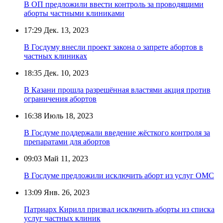
В ОП предложили ввести контроль за проводящими
аборты частными клиниками
17:29
Дек. 13, 2023
В Госдуму внесли проект закона о запрете абортов в
частных клиниках
18:35
Дек. 10, 2023
В Казани прошла разрешённая властями акция против
ограничения абортов
16:38
Июль 18, 2023
В Госдуме поддержали введение жёсткого контроля за
препаратами для абортов
09:03
Май 11, 2023
В Госдуме предложили исключить аборт из услуг ОМС
13:09
Янв. 26, 2023
Патриарх Кирилл призвал исключить аборты из списка
услуг частных клиник