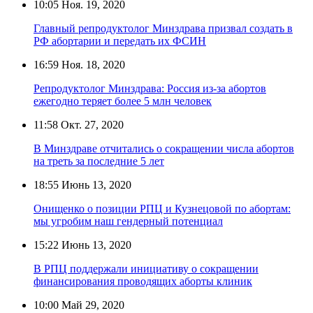
10:05
Ноя. 19, 2020
Главный репродуктолог Минздрава призвал создать в
РФ абортарии и передать их ФСИН
16:59
Ноя. 18, 2020
Репродуктолог Минздрава: Россия из-за абортов
ежегодно теряет более 5 млн человек
11:58
Окт. 27, 2020
В Минздраве отчитались о сокращении числа абортов
на треть за последние 5 лет
18:55
Июнь 13, 2020
Онищенко о позиции РПЦ и Кузнецовой по абортам:
мы угробим наш гендерный потенциал
15:22
Июнь 13, 2020
В РПЦ поддержали инициативу о сокращении
финансирования проводящих аборты клиник
10:00
Май 29, 2020