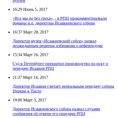
рублей
16:29
Июнь 5, 2017
«Все мы не без греха», - в РПЦ прокомментировали
романы и.о. директора Исаакиевского собора
16:37
Март 28, 2017
Директор музея «Исаакиевский собор» назвал
неожиданным решение избиркома о референдуме
15:34
Март 16, 2017
Суд в Петербурге прекратил производство по иску о
передаче Исаакия РПЦ
11:37
Март 14, 2017
Директор Исаакия считает нереальным передачу собора
Церкви к Пасхе
19:00
Март 3, 2017
Директор Исаакиевского собора назвал слухами
сообщения об отмене его передачи РПЦ