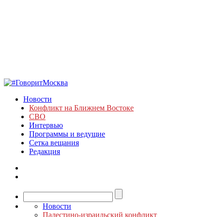
Новости
Конфликт на Ближнем Востоке
СВО
Интервью
Программы и ведущие
Сетка вещания
Редакция
Новости
Палестино-израильский конфликт