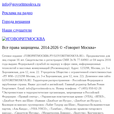
info@govoritmoskva.ru
Реклама на радио
Города вещания
Наши слушатели
Все права защищены. 2014-2026 © «Говорит Москва»
Сетевое издание «ГОВОРИТМОСКВА.РУ/GOVORITMOSKVA.RU». Предназначено для
лиц старше 16 лет. Свидетельство о регистрации СМИ Эл № 77-64961 от 04 марта 2016
года выдано Федеральной службой по надзору в сфере связи, информационных
технологий и массовых коммуникаций (Роскомнадзор). Адрес: 123298, Москва, ул. 3-я
Хорошевская, дом 12, пом. 22. Учредитель Общество с ограниченной ответственностью
«РУ ФМ» (123298 Москва, ул. 3-я Хорошевская, дом 12, пом. 22). Доменное имя сайта
GOVORITMOSKVA.RU. Территория распространения – Российская Федерация и
зарубежные страны. Языки: русский и английский. Главный редактор Бабаян Роман
Георгиевич. Email: info@govoritmoskva.ru. Номер телефона: +7 (495) 950-62-26
*Экстремистские и террористические организации, запрещенные в Российской
Федерации: «Правый сектор», «Украинская повстанческая армия» (УПА), «ИГИЛ»,
«Джабхат Фатх аш-Шам» (бывшая «Джабхат ан-Нусра», «Джебхат ан-Нусра»),
Коалиция исламских группировок «Хайят Тахрир аш-Шам», Национал-Большевистская
партия, «Аль-Каида», «УНА-УНСО», «Талибан», «Меджлис крымско-татарского
народа», «Свидетели Иеговы», «Мизантропик Дивижн», «Братство» Корчинского,