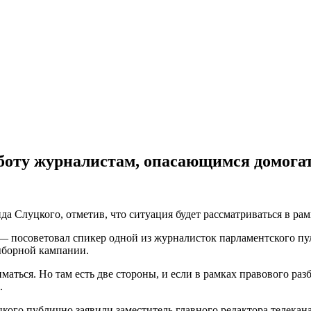
боту журналистам, опасающимся домога
 Слуцкого, отметив, что ситуация будет рассматриваться в рам
 — посоветовал спикер одной из журналисток парламентского пул
ыборной кампании.
маться. Но там есть две стороны, и если в рамках правового ра
.
кого публично заявили заместитель главного редактора телекан