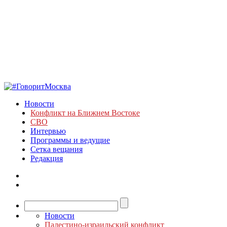
Новости
Конфликт на Ближнем Востоке
СВО
Интервью
Программы и ведущие
Сетка вещания
Редакция
Новости
Палестино-израильский конфликт