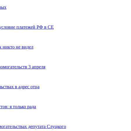
ных
условие платежей РФ в СЕ
х никто не видел
омогательств 3 апреля
ствах в адрес отца
ов: я только рада
огательствах депутата Слуцкого