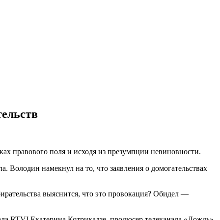
тельств
ках правового поля и исходя из презумпции невиновности.
а. Володин намекнул на то, что заявления о домогательствах
збирательства выяснится, что это провокация? Обидел —
ала RTVI Екатерина Котрикадзе, продюсер телеканала «Дождь»