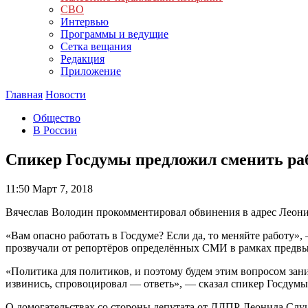
СВО
Интервью
Программы и ведущие
Сетка вещания
Редакция
Приложение
Главная
Новости
Общество
В России
Спикер Госдумы предложил сменить ра
11:50
Март 7, 2018
Вячеслав Володин прокомментировал обвинения в адрес Леонида
«Вам опасно работать в Госдуме? Если да, то меняйте работу»,
прозвучали от репортёров определённых СМИ в рамках предв
«Политика для политиков, и поэтому будем этим вопросом зани
извинись, спровоцировал — ответь», — сказал спикер Госдумы
О домогательствах со стороны депутата от ЛДПР Леонида Слуц