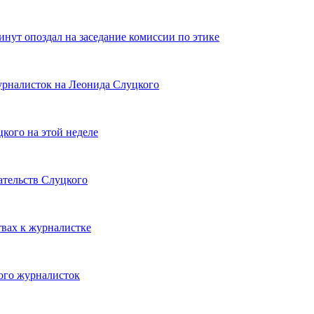
нут опоздал на заседание комиссии по этике
урналисток на Леонида Слуцкого
кого на этой неделе
ательств Слуцкого
твах к журналистке
ого журналисток