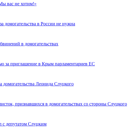
Мы вас не хотим!»
за домогательства в России не нужна
обвинений в домогательствах
ью за приглашение в Крым парламентариев ЕС
а домогательства Леонида Слуцкого
исток, признавшихся в домогательствах со стороны Слуцкого
л с депутатом Слуцким