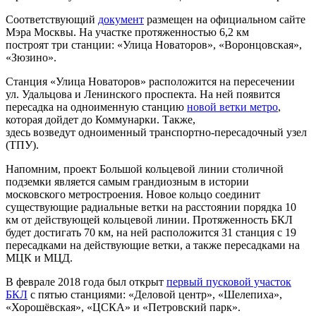
Соответствующий
документ
размещен на официальном сайте
Мэра Москвы. На участке протяженностью 6,2 км
построят три станции: «Улица Новаторов», «Воронцовская»,
«Зюзино».
Станция «Улица Новаторов» расположится на пересечении
ул. Удальцова и Ленинского проспекта. На ней появится
пересадка на одноименную станцию
новой ветки метро
,
которая дойдет до Коммунарки. Также,
здесь возведут одноименный транспортно-пересадочный узел
(ТПУ).
Напомним, проект Большой кольцевой линии столичной
подземки является самым грандиозным в истории
московского метростроения. Новое кольцо соединит
существующие радиальные ветки на расстоянии порядка 10
км от действующей кольцевой линии. Протяженность БКЛ
будет достигать 70 км, на ней расположится 31 станция с 19
пересадками на действующие ветки, а также пересадками на
МЦК и МЦД.
В феврале 2018 года был открыт
первый пусковой участок
БКЛ
с пятью станциями: «Деловой центр», «Шелепиха»,
«Хорошёвская», «ЦСКА» и «Петровский парк».