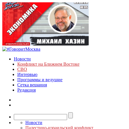
Новости
Конфликт на Ближнем Востоке
СВО
Интервью
Программы и ведущие
Сетка вещания
Редакция
Новости
Палестино-израильский конфликт