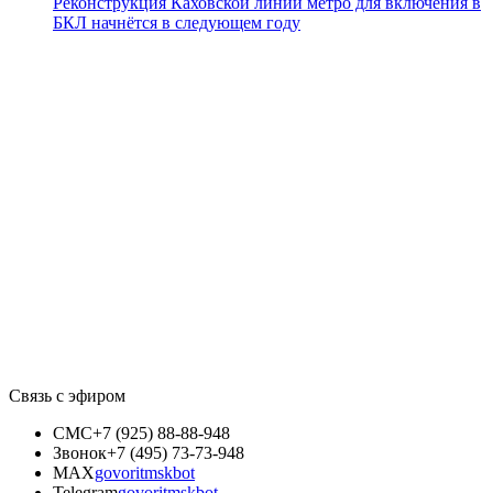
Реконструкция Каховской линии метро для включения в
БКЛ начнётся в следующем году
Связь с эфиром
СМС
+7 (925) 88-88-948
Звонок
+7 (495) 73-73-948
MAX
govoritmskbot
Telegram
govoritmskbot