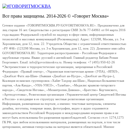
Все права защищены. 2014-2026 © «Говорит Москва»
Сетевое издание «ГОВОРИТМОСКВА.РУ/GOVORITMOSKVA.RU». Предназначено для
лиц старше 16 лет. Свидетельство о регистрации СМИ Эл № 77-64961 от 04 марта 2016
года выдано Федеральной службой по надзору в сфере связи, информационных
технологий и массовых коммуникаций (Роскомнадзор). Адрес: 123298, Москва, ул. 3-я
Хорошевская, дом 12, пом. 22. Учредитель Общество с ограниченной ответственностью
«РУ ФМ» (123298 Москва, ул. 3-я Хорошевская, дом 12, пом. 22). Доменное имя сайта
GOVORITMOSKVA.RU. Территория распространения – Российская Федерация и
зарубежные страны. Языки: русский и английский. Главный редактор Бабаян Роман
Георгиевич. Email: info@govoritmoskva.ru. Номер телефона: +7 (495) 950-62-26
*Экстремистские и террористические организации, запрещенные в Российской
Федерации: «Правый сектор», «Украинская повстанческая армия» (УПА), «ИГИЛ»,
«Джабхат Фатх аш-Шам» (бывшая «Джабхат ан-Нусра», «Джебхат ан-Нусра»),
Коалиция исламских группировок «Хайят Тахрир аш-Шам», Национал-Большевистская
партия, «Аль-Каида», «УНА-УНСО», «Талибан», «Меджлис крымско-татарского
народа», «Свидетели Иеговы», «Мизантропик Дивижн», «Братство» Корчинского,
«Артподготовка», Религиозная организация «Управленческий центр Свидетелей Иеговы
в России» и входящие в ее структуру местные религиозные организации.
Информация, размещенная на портале, а именно: текстовые материалы, элементы
дизайна, логотипы, товарные знаки, фотографии, видео и аудио охраняются
законодательством Российской Федерации и международными нормами права и не
могут быть использованы без разрешения правообладателей. Согласно ст.ст. 1274,1275
ГК РФ, при любом использовании материалов, размещенных на портале, в том числе
цитировании, активная гиперссылка на материал является обязательной. Мнение