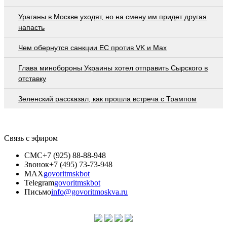
Ураганы в Москве уходят, но на смену им придет другая
напасть
Чем обернутся санкции ЕС против VK и Max
Глава минобороны Украины хотел отправить Сырского в
отставку
Зеленский рассказал, как прошла встреча с Трампом
Связь с эфиром
СМС
+7 (925) 88-88-948
Звонок
+7 (495) 73-73-948
MAX
govoritmskbot
Telegram
govoritmskbot
Письмо
info@govoritmoskva.ru