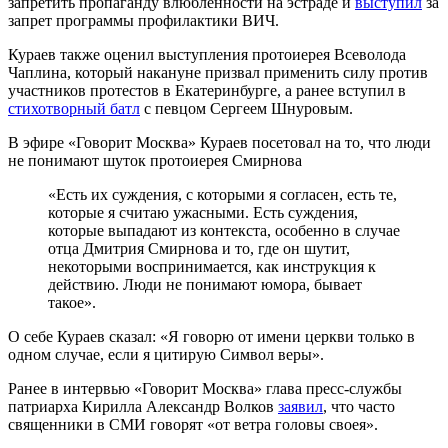
запретить пропаганду влюблённости на эстраде и
выступил
за
запрет программы профилактики ВИЧ.
Кураев также оценил выступления протоиерея Всеволода
Чаплина, который накануне призвал применить силу против
участников протестов в Екатеринбурге, а ранее вступил в
стихотворный батл
с певцом Сергеем Шнуровым.
В эфире «Говорит Москва» Кураев посетовал на то, что люди
не понимают шуток протоиерея Смирнова
«Есть их суждения, с которыми я согласен, есть те,
которые я считаю ужасными. Есть суждения,
которые выпадают из контекста, особенно в случае
отца Дмитрия Смирнова и то, где он шутит,
некоторыми воспринимается, как инструкция к
действию. Люди не понимают юмора, бывает
такое».
О себе Кураев сказал: «Я говорю от имени церкви только в
одном случае, если я цитирую Символ веры».
Ранее в интервью «Говорит Москва» глава пресс-службы
патриарха Кирилла Александр Волков
заявил
, что часто
священники в СМИ говорят «от ветра головы своея».