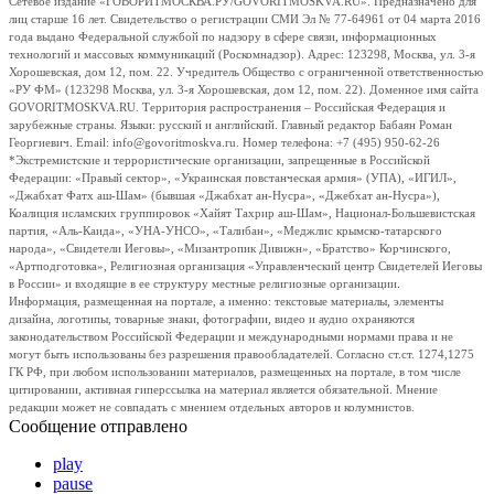
Сетевое издание «ГОВОРИТМОСКВА.РУ/GOVORITMOSKVA.RU». Предназначено для
лиц старше 16 лет. Свидетельство о регистрации СМИ Эл № 77-64961 от 04 марта 2016
года выдано Федеральной службой по надзору в сфере связи, информационных
технологий и массовых коммуникаций (Роскомнадзор). Адрес: 123298, Москва, ул. 3-я
Хорошевская, дом 12, пом. 22. Учредитель Общество с ограниченной ответственностью
«РУ ФМ» (123298 Москва, ул. 3-я Хорошевская, дом 12, пом. 22). Доменное имя сайта
GOVORITMOSKVA.RU. Территория распространения – Российская Федерация и
зарубежные страны. Языки: русский и английский. Главный редактор Бабаян Роман
Георгиевич. Email: info@govoritmoskva.ru. Номер телефона: +7 (495) 950-62-26
*Экстремистские и террористические организации, запрещенные в Российской
Федерации: «Правый сектор», «Украинская повстанческая армия» (УПА), «ИГИЛ»,
«Джабхат Фатх аш-Шам» (бывшая «Джабхат ан-Нусра», «Джебхат ан-Нусра»),
Коалиция исламских группировок «Хайят Тахрир аш-Шам», Национал-Большевистская
партия, «Аль-Каида», «УНА-УНСО», «Талибан», «Меджлис крымско-татарского
народа», «Свидетели Иеговы», «Мизантропик Дивижн», «Братство» Корчинского,
«Артподготовка», Религиозная организация «Управленческий центр Свидетелей Иеговы
в России» и входящие в ее структуру местные религиозные организации.
Информация, размещенная на портале, а именно: текстовые материалы, элементы
дизайна, логотипы, товарные знаки, фотографии, видео и аудио охраняются
законодательством Российской Федерации и международными нормами права и не
могут быть использованы без разрешения правообладателей. Согласно ст.ст. 1274,1275
ГК РФ, при любом использовании материалов, размещенных на портале, в том числе
цитировании, активная гиперссылка на материал является обязательной. Мнение
редакции может не совпадать с мнением отдельных авторов и колумнистов.
Сообщение отправлено
play
pause