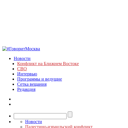
Новости
Конфликт на Ближнем Востоке
СВО
Интервью
Программы и ведущие
Сетка вещания
Редакция
Новости
Палестино-израильский конфликт