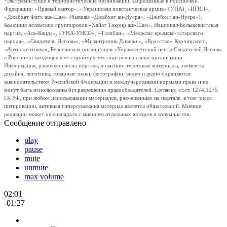
*Экстремистские и террористические организации, запрещенные в Российской
Федерации: «Правый сектор», «Украинская повстанческая армия» (УПА), «ИГИЛ»,
«Джабхат Фатх аш-Шам» (бывшая «Джабхат ан-Нусра», «Джебхат ан-Нусра»),
Коалиция исламских группировок «Хайят Тахрир аш-Шам», Национал-Большевистская
партия, «Аль-Каида», «УНА-УНСО», «Талибан», «Меджлис крымско-татарского
народа», «Свидетели Иеговы», «Мизантропик Дивижн», «Братство» Корчинского,
«Артподготовка», Религиозная организация «Управленческий центр Свидетелей Иеговы
в России» и входящие в ее структуру местные религиозные организации.
Информация, размещенная на портале, а именно: текстовые материалы, элементы
дизайна, логотипы, товарные знаки, фотографии, видео и аудио охраняются
законодательством Российской Федерации и международными нормами права и не
могут быть использованы без разрешения правообладателей. Согласно ст.ст. 1274,1275
ГК РФ, при любом использовании материалов, размещенных на портале, в том числе
цитировании, активная гиперссылка на материал является обязательной. Мнение
редакции может не совпадать с мнением отдельных авторов и колумнистов.
Сообщение отправлено
play
pause
mute
unmute
max volume
02:01
-01:27