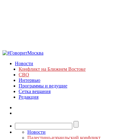
Новости
Конфликт на Ближнем Востоке
СВО
Интервью
Программы и ведущие
Сетка вещания
Редакция
Новости
Палестино-израильский конфликт