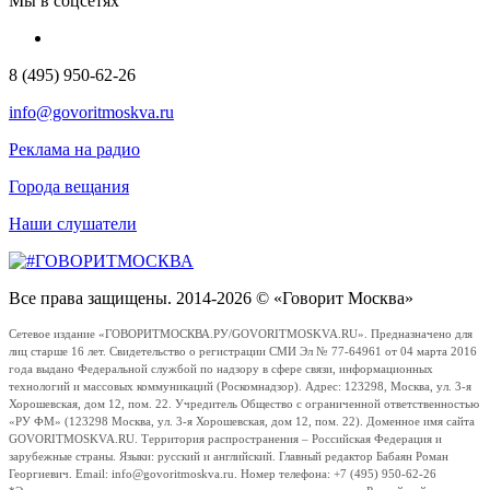
Мы в соцсетях
8 (495) 950-62-26
info@govoritmoskva.ru
Реклама на радио
Города вещания
Наши слушатели
Все права защищены. 2014-2026 © «Говорит Москва»
Сетевое издание «ГОВОРИТМОСКВА.РУ/GOVORITMOSKVA.RU». Предназначено для
лиц старше 16 лет. Свидетельство о регистрации СМИ Эл № 77-64961 от 04 марта 2016
года выдано Федеральной службой по надзору в сфере связи, информационных
технологий и массовых коммуникаций (Роскомнадзор). Адрес: 123298, Москва, ул. 3-я
Хорошевская, дом 12, пом. 22. Учредитель Общество с ограниченной ответственностью
«РУ ФМ» (123298 Москва, ул. 3-я Хорошевская, дом 12, пом. 22). Доменное имя сайта
GOVORITMOSKVA.RU. Территория распространения – Российская Федерация и
зарубежные страны. Языки: русский и английский. Главный редактор Бабаян Роман
Георгиевич. Email: info@govoritmoskva.ru. Номер телефона: +7 (495) 950-62-26