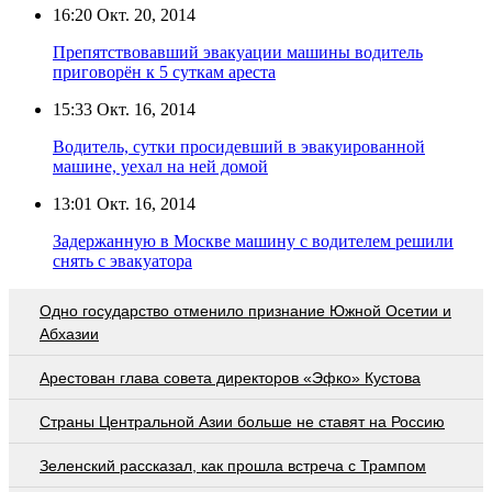
16:20
Окт. 20, 2014
Препятствовавший эвакуации машины водитель
приговорён к 5 суткам ареста
15:33
Окт. 16, 2014
Водитель, сутки просидевший в эвакуированной
машине, уехал на ней домой
13:01
Окт. 16, 2014
Задержанную в Москве машину с водителем решили
снять с эвакуатора
Одно государство отменило признание Южной Осетии и
Абхазии
Арестован глава совета директоров «Эфко» Кустова
Страны Центральной Азии больше не ставят на Россию
Зеленский рассказал, как прошла встреча с Трампом