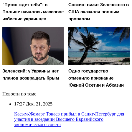
"Путин ждет тебя": в
Соскин: визит Зеленского в
Польше началось массовое
США оказался полным
избиение украинцев
провалом
Зеленский: у Украины нет
Одно государство
планов возвращать Крым
отменило признание
Южной Осетии и Абхазии
Новости по теме
17:27
Дек. 21, 2025
Касым-Жомарт Токаев прибыл в Санкт-Петербург для
участия в заседании Высшего Евразийского
экономического совета