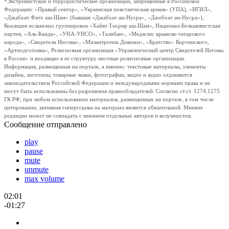
*Экстремистские и террористические организации, запрещенные в Российской
Федерации: «Правый сектор», «Украинская повстанческая армия» (УПА), «ИГИЛ»,
«Джабхат Фатх аш-Шам» (бывшая «Джабхат ан-Нусра», «Джебхат ан-Нусра»),
Коалиция исламских группировок «Хайят Тахрир аш-Шам», Национал-Большевистская
партия, «Аль-Каида», «УНА-УНСО», «Талибан», «Меджлис крымско-татарского
народа», «Свидетели Иеговы», «Мизантропик Дивижн», «Братство» Корчинского,
«Артподготовка», Религиозная организация «Управленческий центр Свидетелей Иеговы
в России» и входящие в ее структуру местные религиозные организации.
Информация, размещенная на портале, а именно: текстовые материалы, элементы
дизайна, логотипы, товарные знаки, фотографии, видео и аудио охраняются
законодательством Российской Федерации и международными нормами права и не
могут быть использованы без разрешения правообладателей. Согласно ст.ст. 1274,1275
ГК РФ, при любом использовании материалов, размещенных на портале, в том числе
цитировании, активная гиперссылка на материал является обязательной. Мнение
редакции может не совпадать с мнением отдельных авторов и колумнистов.
Сообщение отправлено
play
pause
mute
unmute
max volume
02:01
-01:27