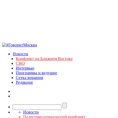
Новости
Конфликт на Ближнем Востоке
СВО
Интервью
Программы и ведущие
Сетка вещания
Редакция
Новости
Палестино-израильский конфликт