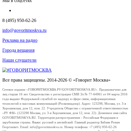
Мы в соцсетях
8 (495) 950-62-26
info@govoritmoskva.ru
Реклама на радио
Города вещания
Наши слушатели
Все права защищены. 2014-2026 © «Говорит Москва»
Сетевое издание «ГОВОРИТМОСКВА.РУ/GOVORITMOSKVA.RU». Предназначено для
лиц старше 16 лет. Свидетельство о регистрации СМИ Эл № 77-64961 от 04 марта 2016
года выдано Федеральной службой по надзору в сфере связи, информационных
технологий и массовых коммуникаций (Роскомнадзор). Адрес: 123298, Москва, ул. 3-я
Хорошевская, дом 12, пом. 22. Учредитель Общество с ограниченной ответственностью
«РУ ФМ» (123298 Москва, ул. 3-я Хорошевская, дом 12, пом. 22). Доменное имя сайта
GOVORITMOSKVA.RU. Территория распространения – Российская Федерация и
зарубежные страны. Языки: русский и английский. Главный редактор Бабаян Роман
Георгиевич. Email: info@govoritmoskva.ru. Номер телефона: +7 (495) 950-62-26