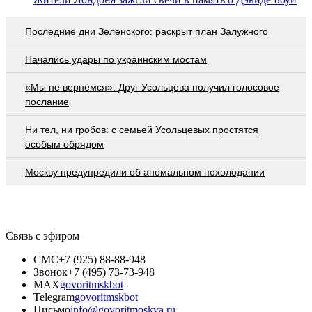
Последние дни Зеленского: раскрыт план Залужного
Начались удары по украинским мостам
«Мы не вернёмся». Друг Усольцева получил голосовое
послание
Ни тел, ни гробов: с семьей Усольцевых простятся
особым обрядом
Москву предупредили об аномальном похолодании
Связь с эфиром
СМС
+7 (925) 88-88-948
Звонок
+7 (495) 73-73-948
MAX
govoritmskbot
Telegram
govoritmskbot
Письмо
info@govoritmoskva.ru