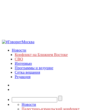
Новости
Конфликт на Ближнем Востоке
СВО
Интервью
Программы и ведущие
Сетка вещания
Редакция
Новости
Палестино-израильский конфликт