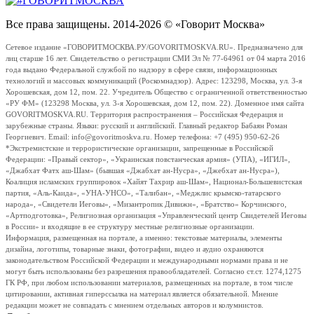
Все права защищены. 2014-2026 © «Говорит Москва»
Сетевое издание «ГОВОРИТМОСКВА.РУ/GOVORITMOSKVA.RU». Предназначено для
лиц старше 16 лет. Свидетельство о регистрации СМИ Эл № 77-64961 от 04 марта 2016
года выдано Федеральной службой по надзору в сфере связи, информационных
технологий и массовых коммуникаций (Роскомнадзор). Адрес: 123298, Москва, ул. 3-я
Хорошевская, дом 12, пом. 22. Учредитель Общество с ограниченной ответственностью
«РУ ФМ» (123298 Москва, ул. 3-я Хорошевская, дом 12, пом. 22). Доменное имя сайта
GOVORITMOSKVA.RU. Территория распространения – Российская Федерация и
зарубежные страны. Языки: русский и английский. Главный редактор Бабаян Роман
Георгиевич. Email: info@govoritmoskva.ru. Номер телефона: +7 (495) 950-62-26
*Экстремистские и террористические организации, запрещенные в Российской
Федерации: «Правый сектор», «Украинская повстанческая армия» (УПА), «ИГИЛ»,
«Джабхат Фатх аш-Шам» (бывшая «Джабхат ан-Нусра», «Джебхат ан-Нусра»),
Коалиция исламских группировок «Хайят Тахрир аш-Шам», Национал-Большевистская
партия, «Аль-Каида», «УНА-УНСО», «Талибан», «Меджлис крымско-татарского
народа», «Свидетели Иеговы», «Мизантропик Дивижн», «Братство» Корчинского,
«Артподготовка», Религиозная организация «Управленческий центр Свидетелей Иеговы
в России» и входящие в ее структуру местные религиозные организации.
Информация, размещенная на портале, а именно: текстовые материалы, элементы
дизайна, логотипы, товарные знаки, фотографии, видео и аудио охраняются
законодательством Российской Федерации и международными нормами права и не
могут быть использованы без разрешения правообладателей. Согласно ст.ст. 1274,1275
ГК РФ, при любом использовании материалов, размещенных на портале, в том числе
цитировании, активная гиперссылка на материал является обязательной. Мнение
редакции может не совпадать с мнением отдельных авторов и колумнистов.