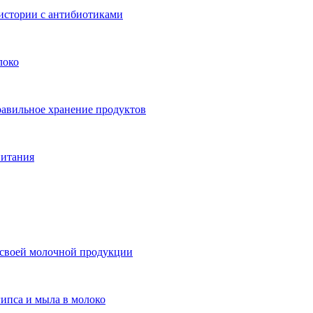
 истории с антибиотиками
локо
равильное хранение продуктов
питания
 своей молочной продукции
ипса и мыла в молоко