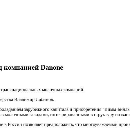
д компанией Danone
с транснациональных молочных компаний.
терства Владимир Лабинов.
обладанием зарубежного капитала и приобретения "Вимм-Билль
нов молочными заводами, интегрированными в структуру назва
e в России позволяет предположить, что многоуважаемый произв