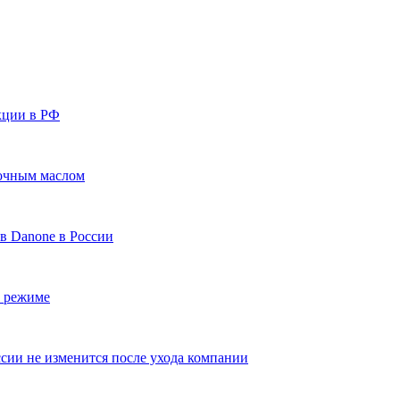
кции в РФ
вочным маслом
в Danone в России
м режиме
сии не изменится после ухода компании