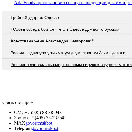
Arla Foods приостановила выпуск продукции для импорт
Тройной удар по Одессe
«Сосед соседа боится»: что в Одессе думают о русских
Арестована жена Александра Невзорова**
Россия выдвинула ультиматум двум странам Азии - детали
Россияне заразились смертоносным вирусом в турецком отел
Связь с эфиром
СМС
+7 (925) 88-88-948
Звонок
+7 (495) 73-73-948
MAX
govoritmskbot
Telegram
govoritmskbot