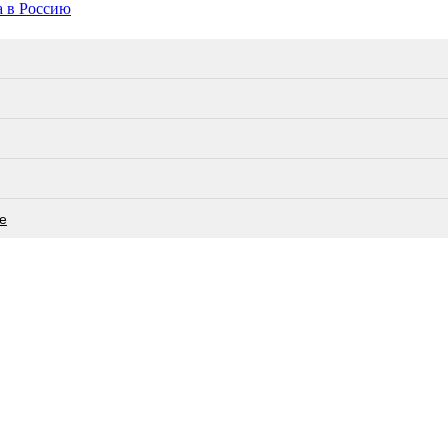
а в Россию
е