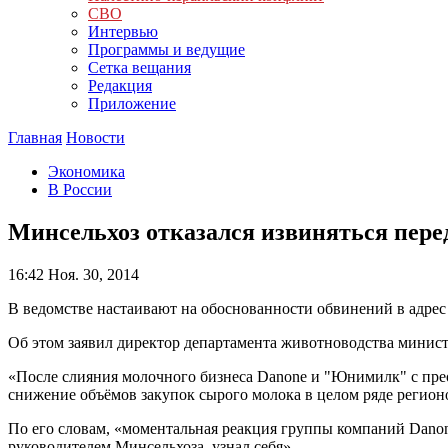
СВО
Интервью
Программы и ведущие
Сетка вещания
Редакция
Приложение
Главная
Новости
Экономика
В России
Минсельхоз отказался извиняться пере
16:42
Ноя. 30, 2014
В ведомстве настаивают на обоснованности обвинений в адре
Об этом заявил директор департамента животноводства минис
«После слияния молочного бизнеса Danone и "Юнимилк" с пре
снижение объёмов закупок сырого молока в целом ряде регио
По его словам, «моментальная реакция группы компаний Danon
руководителем Минсельхоза, узнал себя».