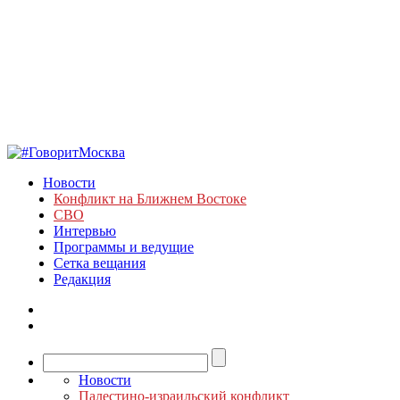
Новости
Конфликт на Ближнем Востоке
СВО
Интервью
Программы и ведущие
Сетка вещания
Редакция
Новости
Палестино-израильский конфликт