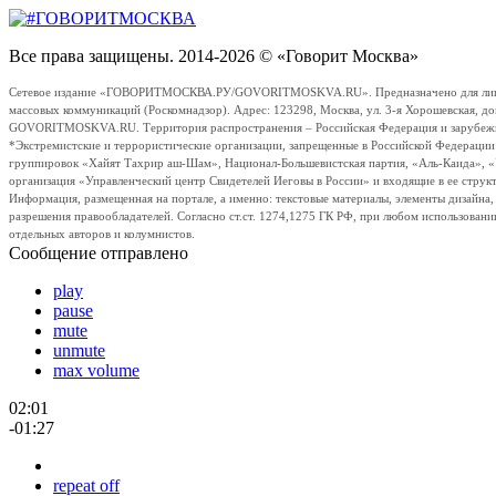
Все права защищены. 2014-2026 © «Говорит Москва»
Сетевое издание «ГОВОРИТМОСКВА.РУ/GOVORITMOSKVA.RU». Предназначено для лиц стар
массовых коммуникаций (Роскомнадзор). Адрес: 123298, Москва, ул. 3-я Хорошевская, д
GOVORITMOSKVA.RU. Территория распространения – Российская Федерация и зарубежные с
*Экстремистские и террористические организации, запрещенные в Российской Федераци
группировок «Хайят Тахрир аш-Шам», Национал-Большевистская партия, «Аль-Каида», 
организация «Управленческий центр Свидетелей Иеговы в России» и входящие в ее струк
Информация, размещенная на портале, а именно: текстовые материалы, элементы дизайна
разрешения правообладателей. Согласно ст.ст. 1274,1275 ГК РФ, при любом использовани
отдельных авторов и колумнистов.
Сообщение отправлено
play
pause
mute
unmute
max volume
02:01
-01:27
repeat off