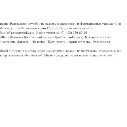
дано Федеральной службой по надзору в сфере связи, информационных технологий и
сква, ул. 3-я Хорошевская, дом 12, пом. 22). Доменное имя сайта
 info@govoritmoskva.ru. Номер телефона: +7 (495) 950-62-26
ш-Шам» (бывшая «Джабхат ан-Нусра», «Джебхат ан-Нусра»), Коалиция исламских
изантропик Дивижн», «Братство» Корчинского, «Артподготовка», Религиозная
ссийской Федерации и международными нормами права и не могут быть использованы без
материал является обязательной. Мнение редакции может не совпадать с мнением