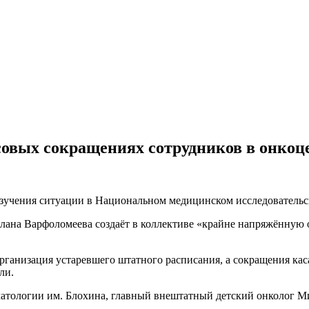
вых сокращениях сотрудников в онкоце
изучения ситуации в Национальном медицинском исследовательс
лана Варфоломеева создаёт в коллективе «крайне напряжённую 
еорганизация устаревшего штатного расписания, а сокращения ка
ли.
матологии им. Блохина, главный внештатный детский онколог М