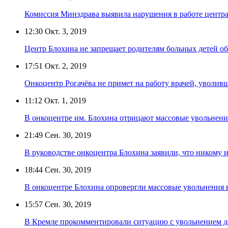
Комиссия Минздрава выявила нарушения в работе центр
12:30
Окт. 3, 2019
Центр Блохина не запрещает родителям больных детей об
17:51
Окт. 2, 2019
Онкоцентр Рогачёва не примет на работу врачей, уволив
11:12
Окт. 1, 2019
В онкоцентре им. Блохина отрицают массовые увольнени
21:49
Сен. 30, 2019
В руководстве онкоцентра Блохина заявили, что никому и
18:44
Сен. 30, 2019
В онкоцентре Блохина опровергли массовые увольнения 
15:57
Сен. 30, 2019
В Кремле прокомментировали ситуацию с увольнением д