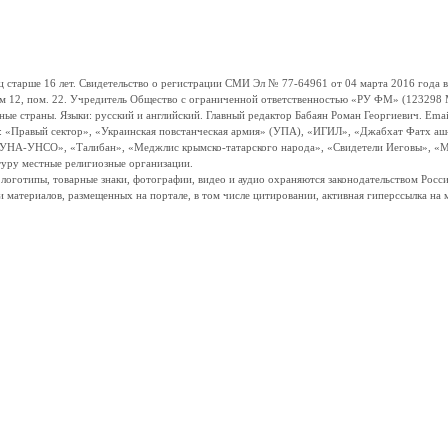
ше 16 лет. Свидетельство о регистрации СМИ Эл № 77-64961 от 04 марта 2016 года вы
ом 12, пом. 22. Учредитель Общество с ограниченной ответственностью «РУ ФМ» (123298 Мо
траны. Языки: русский и английский. Главный редактор Бабаян Роман Георгиевич. Email:
и: «Правый сектор», «Украинская повстанческая армия» (УПА), «ИГИЛ», «Джабхат Фатх а
«УНА-УНСО», «Талибан», «Меджлис крымско-татарского народа», «Свидетели Иеговы», «М
туру местные религиозные организации.
, логотипы, товарные знаки, фотографии, видео и аудио охраняются законодательством Ро
и материалов, размещенных на портале, в том числе цитировании, активная гиперссылка на 