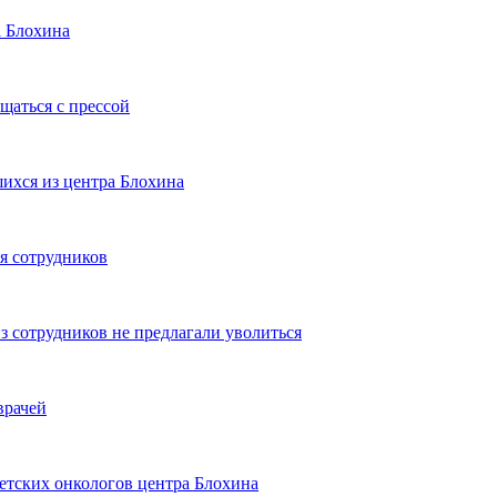
а Блохина
щаться с прессой
шихся из центра Блохина
я сотрудников
з сотрудников не предлагали уволиться
врачей
етских онкологов центра Блохина