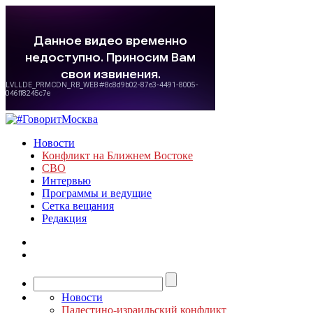
Новости
Конфликт на Ближнем Востоке
СВО
Интервью
Программы и ведущие
Сетка вещания
Редакция
Новости
Палестино-израильский конфликт