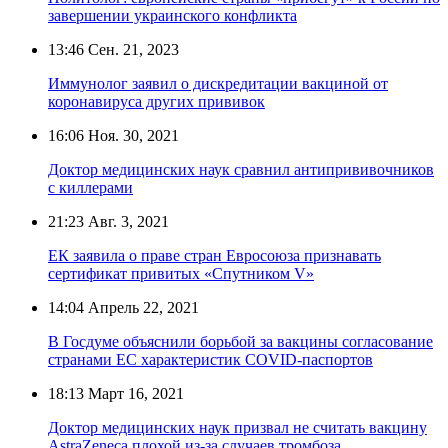
завершении украинского конфликта
13:46
Сен. 21, 2023
Иммунолог заявил о дискредитации вакциной от
коронавируса других прививок
16:06
Ноя. 30, 2021
Доктор медицинских наук сравнил антипрививочников
с киллерами
21:23
Авг. 3, 2021
ЕК заявила о праве стран Евросоюза признавать
сертификат привитых «Спутником V»
14:04
Апрель 22, 2021
В Госдуме объяснили борьбой за вакцины согласование
странами ЕС характеристик COVID-паспортов
18:13
Март 16, 2021
Доктор медицинских наук призвал не считать вакцину
AstraZeneca плохой из-за случаев тромбоза