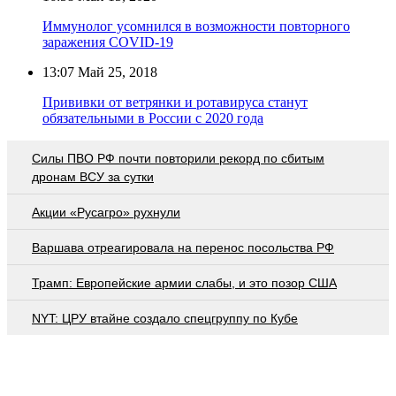
Иммунолог усомнился в возможности повторного
заражения COVID-19
13:07
Май 25, 2018
Прививки от ветрянки и ротавируса станут
обязательными в России с 2020 года
Cилы ПВО РФ почти повторили рекорд по сбитым
дронам ВСУ за сутки
Акции «Русагро» рухнули
Варшава отреагировала на перенос посольства РФ
Трамп: Европейские армии слабы, и это позор США
NYT: ЦРУ втайне создало спецгруппу по Кубе