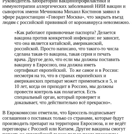
Руководитель лаборатории вакцинопрофилактики и
иммунотерапии аллергических заболеваний НИИ вакцин и
сывороток имени Мечникова Михаил Костинов заявил в
эфире радиостанции «Говорит Москва», что закрыть въезд
людям с российской прививкой от коронавируса невозможно.
«Как работают прививочные паспорта? Делается
вакцина против конкретной инфекции: не зависит,
что она является китайской, американской,
российской. Просто написано, что такого-то числа
сделана такая-то вакцина, такая серия и печать
врача. Другое дело, что если мы должны поставить
вакцину в Евросоюз, она должна иметь
сертификат европейский. То же самое и в России:
несмотря на то, что в странах европейских и
американских препарат может применяться и 5, и
10 лет, когда он приходит в Россию, мы должны
провести контроль как полагается. Есть
специальный орган, который проверяет и
доказывает, что действительно всё прекрасно».
В Еврокомиссии отметили, что Брюссель подписывает
соглашения о поставках только со странами, которые будут
производить препарат на территории Евросоюза, и не ведёт
переговоры с Россией или Китаем. Другие вакцины смогут