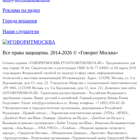
Реклама на радио
Города вещания
Наши слушатели
Все права защищены. 2014-2026 © «Говорит Москва»
Сетевое издание «ГОВОРИТМОСКВА.РУ/GOVORITMOSKVA.RU». Предназначено для
лиц старше 16 лет. Свидетельство о регистрации СМИ Эл № 77-64961 от 04 марта 2016
года выдано Федеральной службой по надзору в сфере связи, информационных
технологий и массовых коммуникаций (Роскомнадзор). Адрес: 123298, Москва, ул. 3-я
Хорошевская, дом 12, пом. 22. Учредитель Общество с ограниченной ответственностью
«РУ ФМ» (123298 Москва, ул. 3-я Хорошевская, дом 12, пом. 22). Доменное имя сайта
GOVORITMOSKVA.RU. Территория распространения – Российская Федерация и
зарубежные страны. Языки: русский и английский. Главный редактор Бабаян Роман
Георгиевич. Email: info@govoritmoskva.ru. Номер телефона: +7 (495) 950-62-26
*Экстремистские и террористические организации, запрещенные в Российской
Федерации: «Правый сектор», «Украинская повстанческая армия» (УПА), «ИГИЛ»,
«Джабхат Фатх аш-Шам» (бывшая «Джабхат ан-Нусра», «Джебхат ан-Нусра»),
Коалиция исламских группировок «Хайят Тахрир аш-Шам», Национал-Большевистская
партия, «Аль-Каида», «УНА-УНСО», «Талибан», «Меджлис крымско-татарского
народа», «Свидетели Иеговы», «Мизантропик Дивижн», «Братство» Корчинского,
«Артподготовка», Религиозная организация «Управленческий центр Свидетелей Иеговы