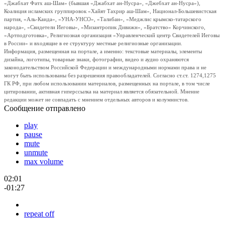
«Джабхат Фатх аш-Шам» (бывшая «Джабхат ан-Нусра», «Джебхат ан-Нусра»),
Коалиция исламских группировок «Хайят Тахрир аш-Шам», Национал-Большевистская
партия, «Аль-Каида», «УНА-УНСО», «Талибан», «Меджлис крымско-татарского
народа», «Свидетели Иеговы», «Мизантропик Дивижн», «Братство» Корчинского,
«Артподготовка», Религиозная организация «Управленческий центр Свидетелей Иеговы
в России» и входящие в ее структуру местные религиозные организации.
Информация, размещенная на портале, а именно: текстовые материалы, элементы
дизайна, логотипы, товарные знаки, фотографии, видео и аудио охраняются
законодательством Российской Федерации и международными нормами права и не
могут быть использованы без разрешения правообладателей. Согласно ст.ст. 1274,1275
ГК РФ, при любом использовании материалов, размещенных на портале, в том числе
цитировании, активная гиперссылка на материал является обязательной. Мнение
редакции может не совпадать с мнением отдельных авторов и колумнистов.
Сообщение отправлено
play
pause
mute
unmute
max volume
02:01
-01:27
repeat off