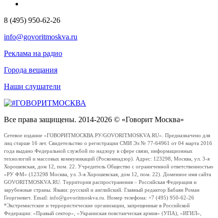
8 (495) 950-62-26
info@govoritmoskva.ru
Реклама на радио
Города вещания
Наши слушатели
Все права защищены. 2014-2026 © «Говорит Москва»
Сетевое издание «ГОВОРИТМОСКВА.РУ/GOVORITMOSKVA.RU». Предназначено для
лиц старше 16 лет. Свидетельство о регистрации СМИ Эл № 77-64961 от 04 марта 2016
года выдано Федеральной службой по надзору в сфере связи, информационных
технологий и массовых коммуникаций (Роскомнадзор). Адрес: 123298, Москва, ул. 3-я
Хорошевская, дом 12, пом. 22. Учредитель Общество с ограниченной ответственностью
«РУ ФМ» (123298 Москва, ул. 3-я Хорошевская, дом 12, пом. 22). Доменное имя сайта
GOVORITMOSKVA.RU. Территория распространения – Российская Федерация и
зарубежные страны. Языки: русский и английский. Главный редактор Бабаян Роман
Георгиевич. Email: info@govoritmoskva.ru. Номер телефона: +7 (495) 950-62-26
*Экстремистские и террористические организации, запрещенные в Российской
Федерации: «Правый сектор», «Украинская повстанческая армия» (УПА), «ИГИЛ»,