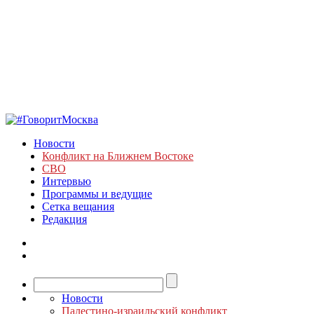
Новости
Конфликт на Ближнем Востоке
СВО
Интервью
Программы и ведущие
Сетка вещания
Редакция
Новости
Палестино-израильский конфликт