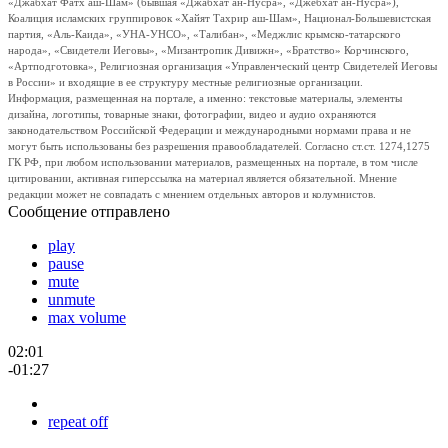
«Джабхат Фатх аш-Шам» (бывшая «Джабхат ан-Нусра», «Джебхат ан-Нусра»),
Коалиция исламских группировок «Хайят Тахрир аш-Шам», Национал-Большевистская
партия, «Аль-Каида», «УНА-УНСО», «Талибан», «Меджлис крымско-татарского
народа», «Свидетели Иеговы», «Мизантропик Дивижн», «Братство» Корчинского,
«Артподготовка», Религиозная организация «Управленческий центр Свидетелей Иеговы
в России» и входящие в ее структуру местные религиозные организации.
Информация, размещенная на портале, а именно: текстовые материалы, элементы
дизайна, логотипы, товарные знаки, фотографии, видео и аудио охраняются
законодательством Российской Федерации и международными нормами права и не
могут быть использованы без разрешения правообладателей. Согласно ст.ст. 1274,1275
ГК РФ, при любом использовании материалов, размещенных на портале, в том числе
цитировании, активная гиперссылка на материал является обязательной. Мнение
редакции может не совпадать с мнением отдельных авторов и колумнистов.
Сообщение отправлено
play
pause
mute
unmute
max volume
02:01
-01:27
repeat off