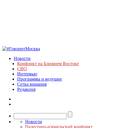
Новости
Конфликт на Ближнем Востоке
СВО
Интервью
Программы и ведущие
Сетка вещания
Редакция
Новости
Палестино-израильский конфликт