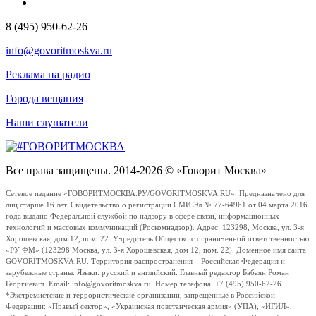
8 (495) 950-62-26
info@govoritmoskva.ru
Реклама на радио
Города вещания
Наши слушатели
Все права защищены. 2014-2026 © «Говорит Москва»
Сетевое издание «ГОВОРИТМОСКВА.РУ/GOVORITMOSKVA.RU». Предназначено для
лиц старше 16 лет. Свидетельство о регистрации СМИ Эл № 77-64961 от 04 марта 2016
года выдано Федеральной службой по надзору в сфере связи, информационных
технологий и массовых коммуникаций (Роскомнадзор). Адрес: 123298, Москва, ул. 3-я
Хорошевская, дом 12, пом. 22. Учредитель Общество с ограниченной ответственностью
«РУ ФМ» (123298 Москва, ул. 3-я Хорошевская, дом 12, пом. 22). Доменное имя сайта
GOVORITMOSKVA.RU. Территория распространения – Российская Федерация и
зарубежные страны. Языки: русский и английский. Главный редактор Бабаян Роман
Георгиевич. Email: info@govoritmoskva.ru. Номер телефона: +7 (495) 950-62-26
*Экстремистские и террористические организации, запрещенные в Российской
Федерации: «Правый сектор», «Украинская повстанческая армия» (УПА), «ИГИЛ»,