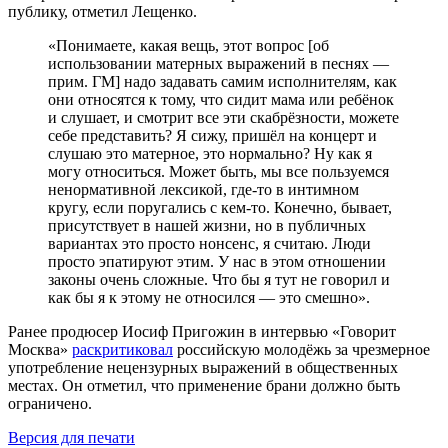
публику, отметил Лещенко.
«Понимаете, какая вещь, этот вопрос [об
использовании матерных выражений в песнях —
прим. ГМ] надо задавать самим исполнителям, как
они относятся к тому, что сидит мама или ребёнок
и слушает, и смотрит все эти скабрёзности, можете
себе представить? Я сижу, пришёл на концерт и
слушаю это матерное, это нормально? Ну как я
могу относиться. Может быть, мы все пользуемся
ненормативной лексикой, где-то в интимном
кругу, если поругались с кем-то. Конечно, бывает,
присутствует в нашей жизни, но в публичных
вариантах это просто нонсенс, я считаю. Люди
просто эпатируют этим. У нас в этом отношении
законы очень сложные. Что бы я тут не говорил и
как бы я к этому не относился — это смешно».
Ранее продюсер Иосиф Пригожин в интервью «Говорит
Москва»
раскритиковал
российскую молодёжь за чрезмерное
употребление нецензурных выражений в общественных
местах. Он отметил, что применение брани должно быть
ограничено.
Версия для печати