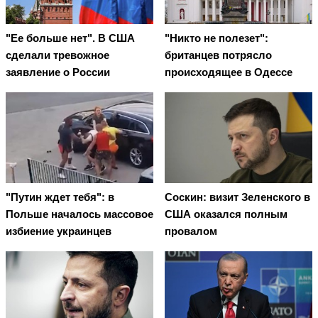
"Ее больше нет". В США
"Никто не полезет":
сделали тревожное
британцев потрясло
заявление о России
происходящее в Одессе
"Путин ждет тебя": в
Соскин: визит Зеленского в
Польше началось массовое
США оказался полным
избиение украинцев
провалом