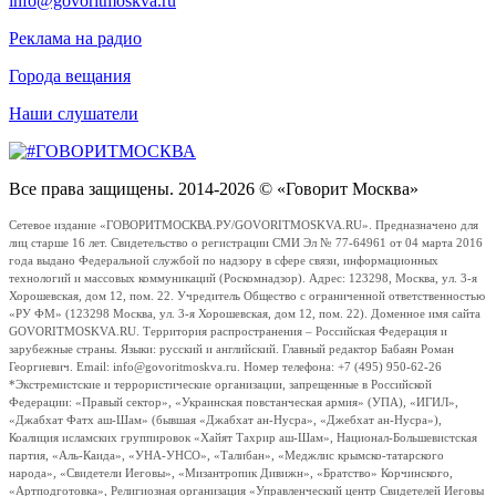
info@govoritmoskva.ru
Реклама на радио
Города вещания
Наши слушатели
Все права защищены. 2014-2026 © «Говорит Москва»
Сетевое издание «ГОВОРИТМОСКВА.РУ/GOVORITMOSKVA.RU». Предназначено для
лиц старше 16 лет. Свидетельство о регистрации СМИ Эл № 77-64961 от 04 марта 2016
года выдано Федеральной службой по надзору в сфере связи, информационных
технологий и массовых коммуникаций (Роскомнадзор). Адрес: 123298, Москва, ул. 3-я
Хорошевская, дом 12, пом. 22. Учредитель Общество с ограниченной ответственностью
«РУ ФМ» (123298 Москва, ул. 3-я Хорошевская, дом 12, пом. 22). Доменное имя сайта
GOVORITMOSKVA.RU. Территория распространения – Российская Федерация и
зарубежные страны. Языки: русский и английский. Главный редактор Бабаян Роман
Георгиевич. Email: info@govoritmoskva.ru. Номер телефона: +7 (495) 950-62-26
*Экстремистские и террористические организации, запрещенные в Российской
Федерации: «Правый сектор», «Украинская повстанческая армия» (УПА), «ИГИЛ»,
«Джабхат Фатх аш-Шам» (бывшая «Джабхат ан-Нусра», «Джебхат ан-Нусра»),
Коалиция исламских группировок «Хайят Тахрир аш-Шам», Национал-Большевистская
партия, «Аль-Каида», «УНА-УНСО», «Талибан», «Меджлис крымско-татарского
народа», «Свидетели Иеговы», «Мизантропик Дивижн», «Братство» Корчинского,
«Артподготовка», Религиозная организация «Управленческий центр Свидетелей Иеговы