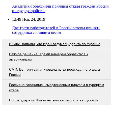
Аналитики объяснили причины отказа граждан России
от трудоустройства
12:49
Ноя. 24, 2019
Две трети работодателей в России готовы принять
сотрудника с лишним весом
В США заявили, что Иран задумал ударить по Украине
Важное решение: Трамп намерен обратиться к
американцам
СМИ: Венгрия запаниковала из-за неожиданного шага
России
Россияне заразились смертоносным вирусом в турецком
отеле
После удара по Киеву жители заговорили на русском