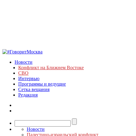
Новости
Конфликт на Ближнем Востоке
СВО
Интервью
Программы и ведущие
Сетка вещания
Редакция
Новости
Палестино-израильский конфликт