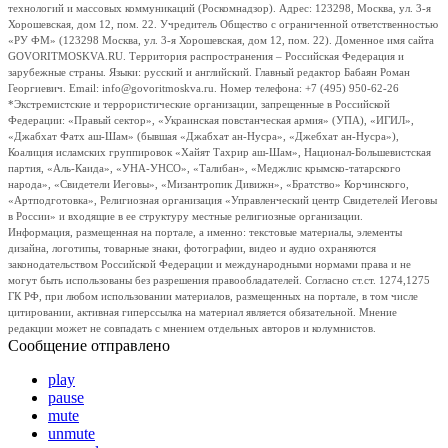
технологий и массовых коммуникаций (Роскомнадзор). Адрес: 123298, Москва, ул. 3-я
Хорошевская, дом 12, пом. 22. Учредитель Общество с ограниченной ответственностью
«РУ ФМ» (123298 Москва, ул. 3-я Хорошевская, дом 12, пом. 22). Доменное имя сайта
GOVORITMOSKVA.RU. Территория распространения – Российская Федерация и
зарубежные страны. Языки: русский и английский. Главный редактор Бабаян Роман
Георгиевич. Email: info@govoritmoskva.ru. Номер телефона: +7 (495) 950-62-26
*Экстремистские и террористические организации, запрещенные в Российской
Федерации: «Правый сектор», «Украинская повстанческая армия» (УПА), «ИГИЛ»,
«Джабхат Фатх аш-Шам» (бывшая «Джабхат ан-Нусра», «Джебхат ан-Нусра»),
Коалиция исламских группировок «Хайят Тахрир аш-Шам», Национал-Большевистская
партия, «Аль-Каида», «УНА-УНСО», «Талибан», «Меджлис крымско-татарского
народа», «Свидетели Иеговы», «Мизантропик Дивижн», «Братство» Корчинского,
«Артподготовка», Религиозная организация «Управленческий центр Свидетелей Иеговы
в России» и входящие в ее структуру местные религиозные организации.
Информация, размещенная на портале, а именно: текстовые материалы, элементы
дизайна, логотипы, товарные знаки, фотографии, видео и аудио охраняются
законодательством Российской Федерации и международными нормами права и не
могут быть использованы без разрешения правообладателей. Согласно ст.ст. 1274,1275
ГК РФ, при любом использовании материалов, размещенных на портале, в том числе
цитировании, активная гиперссылка на материал является обязательной. Мнение
редакции может не совпадать с мнением отдельных авторов и колумнистов.
Сообщение отправлено
play
pause
mute
unmute