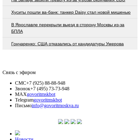
Хуситы пошли ва-банк: танкер Daisy стал новой мишенью
В Ярославле перекрыли выезд в сторону Москвы из-за
БПЛА
Гончаренко: США отказались от кандидатуры Умерова
Связь с эфиром
СМС
+7 (925) 88-88-948
Звонок
+7 (495) 73-73-948
MAX
govoritmskbot
Telegram
govoritmskbot
Письмо
info@govoritmoskva.ru
Новости