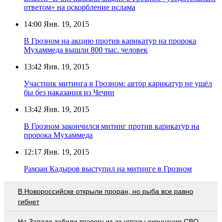
ответом» на оскорбление ислама
14:00
Янв. 19, 2015
В Грозном на акцию против карикатур на пророка
Мухаммеда вышли 800 тыс. человек
13:42
Янв. 19, 2015
Участник митинга в Грозном: автор карикатур не ушёл
бы без наказания из Чечни
13:42
Янв. 19, 2015
В Грозном закончился митинг против карикатур на
пророка Мухаммеда
12:17
Янв. 19, 2015
Рамзан Кадыров выступил на митинге в Грозном
В Новороссийске открыли проран, но рыба все равно
гибнет
На Западе забили тревогу из-за угрозы окончания СВО