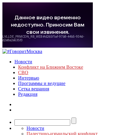
Новости
Конфликт на Ближнем Востоке
СВО
Интервью
Программы и ведущие
Сетка вещания
Редакция
Новости
Палестино-израильский конфликт