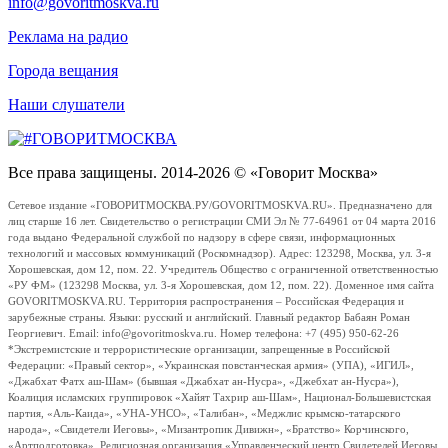
info@govoritmoskva.ru
Реклама на радио
Города вещания
Наши слушатели
Все права защищены. 2014-2026 © «Говорит Москва»
Сетевое издание «ГОВОРИТМОСКВА.РУ/GOVORITMOSKVA.RU». Предназначено для
лиц старше 16 лет. Свидетельство о регистрации СМИ Эл № 77-64961 от 04 марта 2016
года выдано Федеральной службой по надзору в сфере связи, информационных
технологий и массовых коммуникаций (Роскомнадзор). Адрес: 123298, Москва, ул. 3-я
Хорошевская, дом 12, пом. 22. Учредитель Общество с ограниченной ответственностью
«РУ ФМ» (123298 Москва, ул. 3-я Хорошевская, дом 12, пом. 22). Доменное имя сайта
GOVORITMOSKVA.RU. Территория распространения – Российская Федерация и
зарубежные страны. Языки: русский и английский. Главный редактор Бабаян Роман
Георгиевич. Email: info@govoritmoskva.ru. Номер телефона: +7 (495) 950-62-26
*Экстремистские и террористические организации, запрещенные в Российской
Федерации: «Правый сектор», «Украинская повстанческая армия» (УПА), «ИГИЛ»,
«Джабхат Фатх аш-Шам» (бывшая «Джабхат ан-Нусра», «Джебхат ан-Нусра»),
Коалиция исламских группировок «Хайят Тахрир аш-Шам», Национал-Большевистская
партия, «Аль-Каида», «УНА-УНСО», «Талибан», «Меджлис крымско-татарского
народа», «Свидетели Иеговы», «Мизантропик Дивижн», «Братство» Корчинского,
«Артподготовка», Религиозная организация «Управленческий центр Свидетелей Иеговы