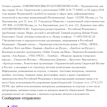
Сетевое издание «ГОВОРИТМОСКВА.РУ/GOVORITMOSKVA.RU». Предназначено для
лиц старше 16 лет. Свидетельство о регистрации СМИ Эл № 77-64961 от 04 марта 2016
года выдано Федеральной службой по надзору в сфере связи, информационных
технологий и массовых коммуникаций (Роскомнадзор). Адрес: 123298, Москва, ул. 3-я
Хорошевская, дом 12, пом. 22. Учредитель Общество с ограниченной ответственностью
«РУ ФМ» (123298 Москва, ул. 3-я Хорошевская, дом 12, пом. 22). Доменное имя сайта
GOVORITMOSKVA.RU. Территория распространения – Российская Федерация и
зарубежные страны. Языки: русский и английский. Главный редактор Бабаян Роман
Георгиевич. Email: info@govoritmoskva.ru. Номер телефона: +7 (495) 950-62-26
*Экстремистские и террористические организации, запрещенные в Российской
Федерации: «Правый сектор», «Украинская повстанческая армия» (УПА), «ИГИЛ»,
«Джабхат Фатх аш-Шам» (бывшая «Джабхат ан-Нусра», «Джебхат ан-Нусра»),
Коалиция исламских группировок «Хайят Тахрир аш-Шам», Национал-Большевистская
партия, «Аль-Каида», «УНА-УНСО», «Талибан», «Меджлис крымско-татарского
народа», «Свидетели Иеговы», «Мизантропик Дивижн», «Братство» Корчинского,
«Артподготовка», Религиозная организация «Управленческий центр Свидетелей Иеговы
в России» и входящие в ее структуру местные религиозные организации.
Информация, размещенная на портале, а именно: текстовые материалы, элементы
дизайна, логотипы, товарные знаки, фотографии, видео и аудио охраняются
законодательством Российской Федерации и международными нормами права и не
могут быть использованы без разрешения правообладателей. Согласно ст.ст. 1274,1275
ГК РФ, при любом использовании материалов, размещенных на портале, в том числе
цитировании, активная гиперссылка на материал является обязательной. Мнение
редакции может не совпадать с мнением отдельных авторов и колумнистов.
Сообщение отправлено
play