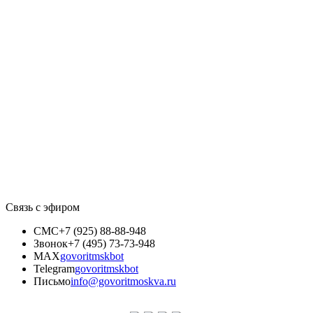
Связь с эфиром
СМС
+7 (925) 88-88-948
Звонок
+7 (495) 73-73-948
MAX
govoritmskbot
Telegram
govoritmskbot
Письмо
info@govoritmoskva.ru