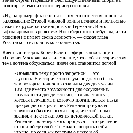
Ранее Сергей Нарышкин счёл кощунственными споры на
некоторые темы из этого периода истории.
«Ну, например, факт состоит в том, что ответственность за
развязывание Второй мировой войны целиком и полностью
лежит на руководстве нацистской Германии. И это
зафиксировано в решениях Нюрнбергского трибунала, и эти
решения не имеют срока давности», — сказал глава
Российского исторического общества.
Военный историк Борис Юлин в эфире радиостанции
«Говорит Москва» выразил мнение, что любая историческая
тема должна обсуждаться, иначе она становится догмой.
«Объявлять тему просто запретной — это
глупость. В исторической науке не должно быть
тем, которые полностью закрыты для дискуссии.
Там, где вместо возможности для обсуждения,
возможности для дискуссии, возникает догма,
которая нерушима и которую трогать нельзя, наука
превращается в религию. Решения трибунала
являются обязательными с юридической точки
зрения, а не с точки зрения исторической науки.
Решение Нюрнбергского процесса — это решение
стран-победителей. Он может говорить о чём
угодно, но если мы говорим о науке и об