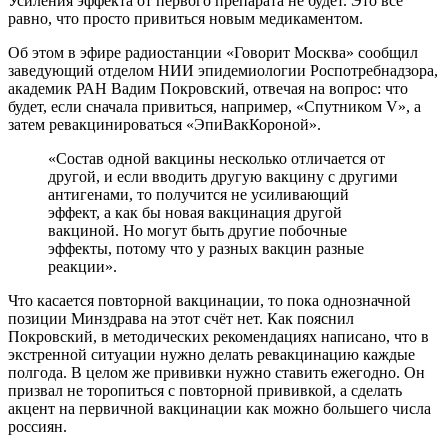
Усиления эффекта от первого препарата не будет. Это всё
равно, что просто привиться новым медикаментом.
Об этом в эфире радиостанции «Говорит Москва» сообщил
заведующий отделом НИИ эпидемиологии Роспотребнадзора,
академик РАН Вадим Покровский, отвечая на вопрос: что
будет, если сначала привиться, например, «Спутником V», а
затем ревакцинироваться «ЭпиВакКороной».
«Состав одной вакцины несколько отличается от
другой, и если вводить другую вакцину с другими
антигенами, то получится не усиливающий
эффект, а как бы новая вакцинация другой
вакциной. Но могут быть другие побочные
эффекты, потому что у разных вакцин разные
реакции».
Что касается повторной вакцинации, то пока однозначной
позиции Минздрава на этот счёт нет. Как пояснил
Покровский, в методических рекомендациях написано, что в
экстренной ситуации нужно делать ревакцинацию каждые
полгода. В целом же прививки нужно ставить ежегодно. Он
призвал не торопиться с повторной прививкой, а сделать
акцент на первичной вакцинации как можно большего числа
россиян.