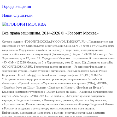
Города вещания
Наши слушатели
Все права защищены. 2014-2026 © «Говорит Москва»
Сетевое издание «ГОВОРИТМОСКВА.РУ/GOVORITMOSKVA.RU». Предназначено для
лиц старше 16 лет. Свидетельство о регистрации СМИ Эл № 77-64961 от 04 марта 2016
года выдано Федеральной службой по надзору в сфере связи, информационных
технологий и массовых коммуникаций (Роскомнадзор). Адрес: 123298, Москва, ул. 3-я
Хорошевская, дом 12, пом. 22. Учредитель Общество с ограниченной ответственностью
«РУ ФМ» (123298 Москва, ул. 3-я Хорошевская, дом 12, пом. 22). Доменное имя сайта
GOVORITMOSKVA.RU. Территория распространения – Российская Федерация и
зарубежные страны. Языки: русский и английский. Главный редактор Бабаян Роман
Георгиевич. Email: info@govoritmoskva.ru. Номер телефона: +7 (495) 950-62-26
*Экстремистские и террористические организации, запрещенные в Российской
Федерации: «Правый сектор», «Украинская повстанческая армия» (УПА), «ИГИЛ»,
«Джабхат Фатх аш-Шам» (бывшая «Джабхат ан-Нусра», «Джебхат ан-Нусра»),
Коалиция исламских группировок «Хайят Тахрир аш-Шам», Национал-Большевистская
партия, «Аль-Каида», «УНА-УНСО», «Талибан», «Меджлис крымско-татарского
народа», «Свидетели Иеговы», «Мизантропик Дивижн», «Братство» Корчинского,
«Артподготовка», Религиозная организация «Управленческий центр Свидетелей Иеговы
в России» и входящие в ее структуру местные религиозные организации.
Информация, размещенная на портале, а именно: текстовые материалы, элементы
дизайна, логотипы, товарные знаки, фотографии, видео и аудио охраняются