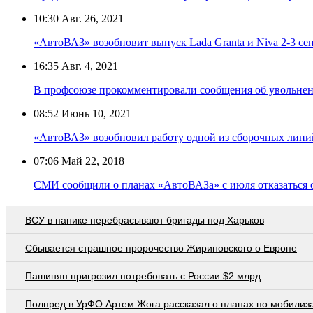
10:30
Авг. 26, 2021
«АвтоВАЗ» возобновит выпуск Lada Granta и Niva 2-3 се
16:35
Авг. 4, 2021
В профсоюзе прокомментировали сообщения об увольне
08:52
Июнь 10, 2021
«АвтоВАЗ» возобновил работу одной из сборочных лини
07:06
Май 22, 2018
СМИ сообщили о планах «АвтоВАЗа» с июля отказаться от
ВСУ в панике перебрасывают бригады под Харьков
Сбывается страшное пророчество Жириновского о Европе
Пашинян пригрозил потребовать c России $2 млрд
Полпред в УрФО Артем Жога рассказал о планах по мобилиз