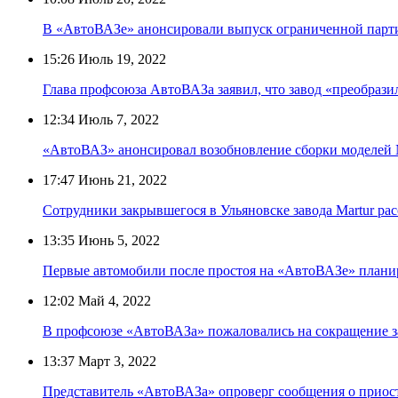
В «АвтоВАЗе» анонсировали выпуск ограниченной парти
15:26
Июль 19, 2022
Глава профсоюза АвтоВАЗа заявил, что завод «преобразил
12:34
Июль 7, 2022
«АвтоВАЗ» анонсировал возобновление сборки моделей 
17:47
Июнь 21, 2022
Сотрудники закрывшегося в Ульяновске завода Martur ра
13:35
Июнь 5, 2022
Первые автомобили после простоя на «АвтоВАЗе» плани
12:02
Май 4, 2022
В профсоюзе «АвтоВАЗа» пожаловались на сокращение з
13:37
Март 3, 2022
Представитель «АвтоВАЗа» опроверг сообщения о приос