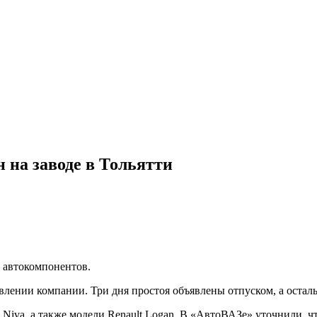
 на заводе в Тольятти
х автокомпонентов.
явлении компании. Три дня простоя объявлены отпуском, а осталь
 и Niva, а также модели Renault Logan. В «АвтоВАЗе» уточнили, 