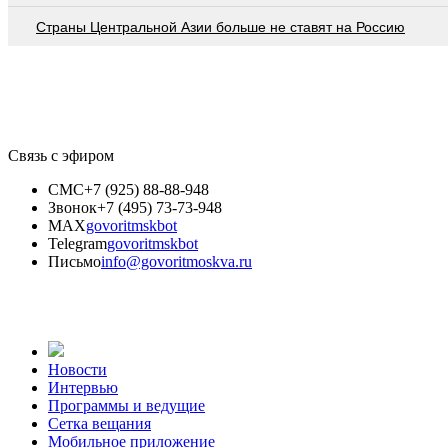
Страны Центральной Азии больше не ставят на Россию
Связь с эфиром
СМС
+7 (925) 88-88-948
Звонок
+7 (495) 73-73-948
MAX
govoritmskbot
Telegram
govoritmskbot
Письмо
info@govoritmoskva.ru
Новости
Интервью
Программы и ведущие
Сетка вещания
Мобильное приложение