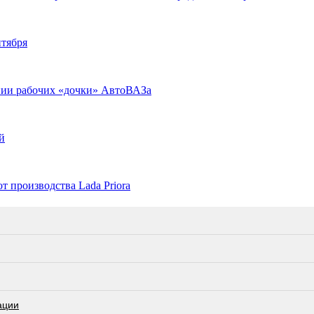
нтября
нии рабочих «дочки» АвтоВАЗа
й
 производства Lada Priora
ации