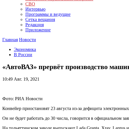
СВО
Интервью
Программы и ведущие
Сетка вещания
Редакция
Приложение
Главная
Новости
Экономика
В России
«АвтоВАЗ» прервёт производство машин
10:49
Авг. 19, 2021
Фото: РИА Новости
Конвейер приостановят 23 августа из-за дефицита электронны
Он не будет работать до 30 числа, говорится в официальном за
На тольяттинском заводе выпускают Lada Granta, Xray, Largus