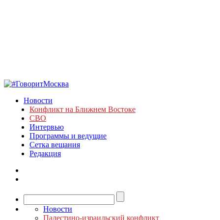
Новости
Конфликт на Ближнем Востоке
СВО
Интервью
Программы и ведущие
Сетка вещания
Редакция
Новости
Палестино-израильский конфликт