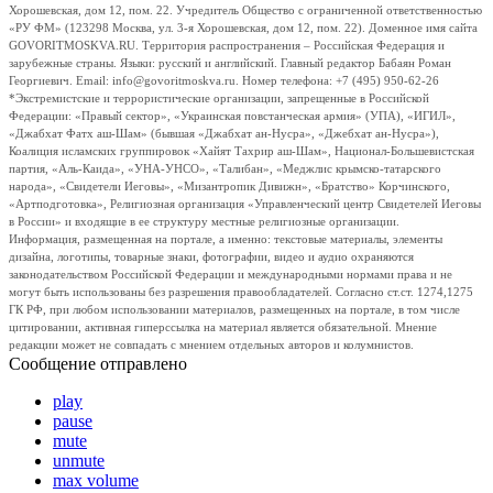
Хорошевская, дом 12, пом. 22. Учредитель Общество с ограниченной ответственностью
«РУ ФМ» (123298 Москва, ул. 3-я Хорошевская, дом 12, пом. 22). Доменное имя сайта
GOVORITMOSKVA.RU. Территория распространения – Российская Федерация и
зарубежные страны. Языки: русский и английский. Главный редактор Бабаян Роман
Георгиевич. Email: info@govoritmoskva.ru. Номер телефона: +7 (495) 950-62-26
*Экстремистские и террористические организации, запрещенные в Российской
Федерации: «Правый сектор», «Украинская повстанческая армия» (УПА), «ИГИЛ»,
«Джабхат Фатх аш-Шам» (бывшая «Джабхат ан-Нусра», «Джебхат ан-Нусра»),
Коалиция исламских группировок «Хайят Тахрир аш-Шам», Национал-Большевистская
партия, «Аль-Каида», «УНА-УНСО», «Талибан», «Меджлис крымско-татарского
народа», «Свидетели Иеговы», «Мизантропик Дивижн», «Братство» Корчинского,
«Артподготовка», Религиозная организация «Управленческий центр Свидетелей Иеговы
в России» и входящие в ее структуру местные религиозные организации.
Информация, размещенная на портале, а именно: текстовые материалы, элементы
дизайна, логотипы, товарные знаки, фотографии, видео и аудио охраняются
законодательством Российской Федерации и международными нормами права и не
могут быть использованы без разрешения правообладателей. Согласно ст.ст. 1274,1275
ГК РФ, при любом использовании материалов, размещенных на портале, в том числе
цитировании, активная гиперссылка на материал является обязательной. Мнение
редакции может не совпадать с мнением отдельных авторов и колумнистов.
Сообщение отправлено
play
pause
mute
unmute
max volume