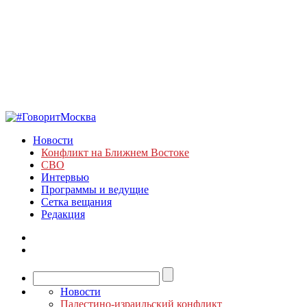
Новости
Конфликт на Ближнем Востоке
СВО
Интервью
Программы и ведущие
Сетка вещания
Редакция
Новости
Палестино-израильский конфликт