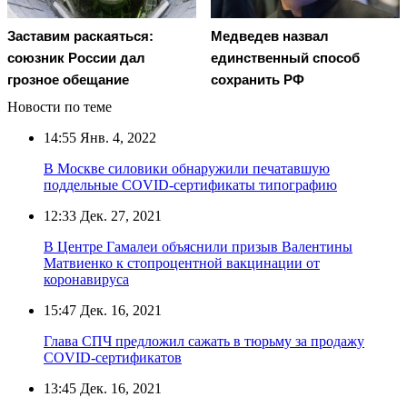
Заставим раскаяться:
Медведев назвал
союзник России дал
единственный способ
грозное обещание
сохранить РФ
Новости по теме
14:55
Янв. 4, 2022
В Москве силовики обнаружили печатавшую
поддельные COVID-сертификаты типографию
12:33
Дек. 27, 2021
В Центре Гамалеи объяснили призыв Валентины
Матвиенко к стопроцентной вакцинации от
коронавируса
15:47
Дек. 16, 2021
Глава СПЧ предложил сажать в тюрьму за продажу
COVID-сертификатов
13:45
Дек. 16, 2021