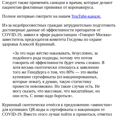
Следует также применять санкции к врачам, которые делают
пациентам фиктивные прививки от коронавируса.
Полное интервью смотрите на нашем
YouTube-канале.
Из-за недобросовестных граждан затруднительно подготовить
достоверные данные об эффективности препаратов от
COVID-19, заявил в эфире радиостанции «Говорит Москва»
заместитель председателя комитета Госдумы по охране
здоровья Алексей Куринный.
«За это надо жёстко наказывать, безусловно, за
подобного рода подходы, потому что потом
говорить об эффективности будет очень сложно. Я
хотя весьма скептически отношусь к заявлению
того же Гинцбурга о том, что 80% — это якобы
купившие сертификаты (из вакцинированных,
которые лежат), я думаю, такую статистику
провести невозможно. Но такие случаи есть. Не
могу сказать, что массовые, что масштабные, но
они есть. С ними надо бороться».
Куринный скептически отнёсся к предложению «амнистии»
для купивших QR-коды и сертификаты о вакцинации от
COVID-19. Вместо этого лучше пойти и привиться, отметил