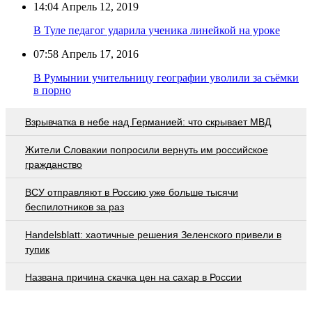
14:04
Апрель 12, 2019
В Туле педагог ударила ученика линейкой на уроке
07:58
Апрель 17, 2016
В Румынии учительницу географии уволили за съёмки
в порно
Взрывчатка в небе над Германией: что скрывает МВД
Жители Словакии попросили вернуть им российское
гражданство
ВСУ отправляют в Россию уже больше тысячи
беспилотников за раз
Handelsblatt: хаотичные решения Зеленского привели в
тупик
Названа причина скачка цен на сахар в России