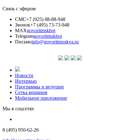
Связь с эфиром
СМС
+7 (925) 88-88-948
Звонок
+7 (495) 73-73-948
MAX
govoritmskbot
Telegram
govoritmskbot
Письмо
info@govoritmoskva.ru
Новости
Интервью
Программы и ведущие
Сетка вещания
Мобильное приложение
Мы в соцсетях
8 (495) 950-62-26