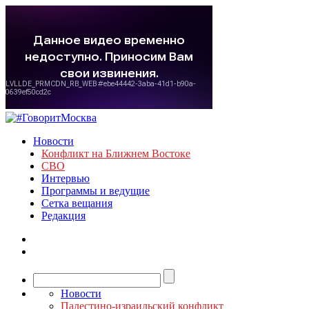
Новости
Конфликт на Ближнем Востоке
СВО
Интервью
Программы и ведущие
Сетка вещания
Редакция
Новости
Палестино-израильский конфликт