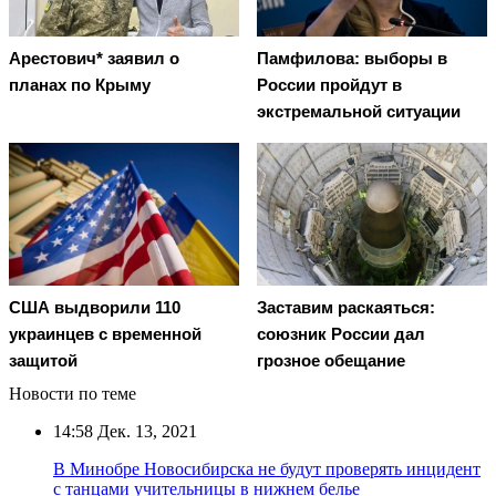
Арестович* заявил о
Памфилова: выборы в
планах по Крыму
России пройдут в
экстремальной ситуации
США выдворили 110
Заставим раскаяться:
украинцев с временной
союзник России дал
защитой
грозное обещание
Новости по теме
14:58
Дек. 13, 2021
В Минобре Новосибирска не будут проверять инцидент
с танцами учительницы в нижнем белье