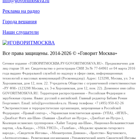
info@govoritmoskva.ru
Реклама на радио
Города вещания
Наши слушатели
Все права защищены. 2014-2026 © «Говорит Москва»
Сетевое издание «ГОВОРИТМОСКВА.РУ/GOVORITMOSKVA.RU». Предназначено для
лиц старше 16 лет. Свидетельство о регистрации СМИ Эл № 77-64961 от 04 марта 2016
года выдано Федеральной службой по надзору в сфере связи, информационных
технологий и массовых коммуникаций (Роскомнадзор). Адрес: 123298, Москва, ул. 3-я
Хорошевская, дом 12, пом. 22. Учредитель Общество с ограниченной ответственностью
«РУ ФМ» (123298 Москва, ул. 3-я Хорошевская, дом 12, пом. 22). Доменное имя сайта
GOVORITMOSKVA.RU. Территория распространения – Российская Федерация и
зарубежные страны. Языки: русский и английский. Главный редактор Бабаян Роман
Георгиевич. Email: info@govoritmoskva.ru. Номер телефона: +7 (495) 950-62-26
*Экстремистские и террористические организации, запрещенные в Российской
Федерации: «Правый сектор», «Украинская повстанческая армия» (УПА), «ИГИЛ»,
«Джабхат Фатх аш-Шам» (бывшая «Джабхат ан-Нусра», «Джебхат ан-Нусра»),
Коалиция исламских группировок «Хайят Тахрир аш-Шам», Национал-Большевистская
партия, «Аль-Каида», «УНА-УНСО», «Талибан», «Меджлис крымско-татарского
народа», «Свидетели Иеговы», «Мизантропик Дивижн», «Братство» Корчинского,
«Артподготовка», Религиозная организация «Управленческий центр Свидетелей Иеговы