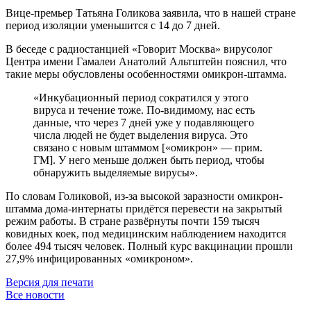
Вице-премьер Татьяна Голикова заявила, что в нашей стране
период изоляции уменьшится с 14 до 7 дней.
В беседе с радиостанцией «Говорит Москва» вирусолог
Центра имени Гамалеи Анатолий Альтштейн пояснил, что
такие меры обусловлены особенностями омикрон-штамма.
«Инкубационный период сократился у этого
вируса и течение тоже. По-видимому, нас есть
данные, что через 7 дней уже у подавляющего
числа людей не будет выделения вируса. Это
связано с новым штаммом [«омикрон» — прим.
ГМ]. У него меньше должен быть период, чтобы
обнаружить выделяемые вирусы».
По словам Голиковой, из-за высокой заразности омикрон-
штамма дома-интернаты придётся перевести на закрытый
режим работы. В стране развёрнуты почти 159 тысяч
ковидных коек, под медицинским наблюдением находится
более 494 тысяч человек. Полный курс вакцинации прошли
27,9% инфицированных «омикроном».
Версия для печати
Все новости