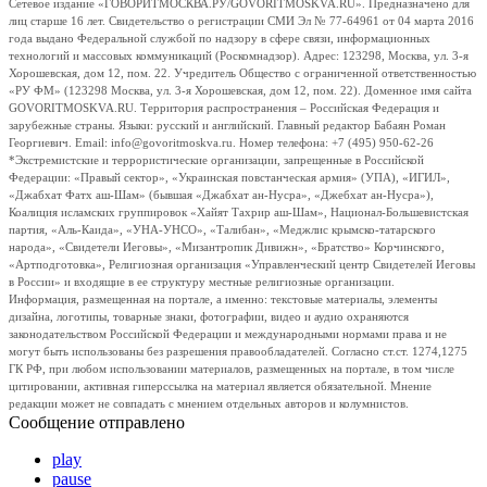
Сетевое издание «ГОВОРИТМОСКВА.РУ/GOVORITMOSKVA.RU». Предназначено для
лиц старше 16 лет. Свидетельство о регистрации СМИ Эл № 77-64961 от 04 марта 2016
года выдано Федеральной службой по надзору в сфере связи, информационных
технологий и массовых коммуникаций (Роскомнадзор). Адрес: 123298, Москва, ул. 3-я
Хорошевская, дом 12, пом. 22. Учредитель Общество с ограниченной ответственностью
«РУ ФМ» (123298 Москва, ул. 3-я Хорошевская, дом 12, пом. 22). Доменное имя сайта
GOVORITMOSKVA.RU. Территория распространения – Российская Федерация и
зарубежные страны. Языки: русский и английский. Главный редактор Бабаян Роман
Георгиевич. Email: info@govoritmoskva.ru. Номер телефона: +7 (495) 950-62-26
*Экстремистские и террористические организации, запрещенные в Российской
Федерации: «Правый сектор», «Украинская повстанческая армия» (УПА), «ИГИЛ»,
«Джабхат Фатх аш-Шам» (бывшая «Джабхат ан-Нусра», «Джебхат ан-Нусра»),
Коалиция исламских группировок «Хайят Тахрир аш-Шам», Национал-Большевистская
партия, «Аль-Каида», «УНА-УНСО», «Талибан», «Меджлис крымско-татарского
народа», «Свидетели Иеговы», «Мизантропик Дивижн», «Братство» Корчинского,
«Артподготовка», Религиозная организация «Управленческий центр Свидетелей Иеговы
в России» и входящие в ее структуру местные религиозные организации.
Информация, размещенная на портале, а именно: текстовые материалы, элементы
дизайна, логотипы, товарные знаки, фотографии, видео и аудио охраняются
законодательством Российской Федерации и международными нормами права и не
могут быть использованы без разрешения правообладателей. Согласно ст.ст. 1274,1275
ГК РФ, при любом использовании материалов, размещенных на портале, в том числе
цитировании, активная гиперссылка на материал является обязательной. Мнение
редакции может не совпадать с мнением отдельных авторов и колумнистов.
Сообщение отправлено
play
pause