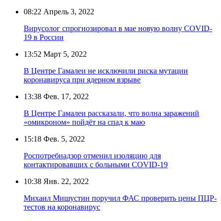
08:22
Апрель 3, 2022
Вирусолог спрогнозировал в мае новую волну COVID-
19 в России
13:52
Март 5, 2022
В Центре Гамалеи не исключили риска мутации
коронавируса при ядерном взрыве
13:38
Фев. 17, 2022
В Центре Гамалеи рассказали, что волна заражений
«омикроном» пойдёт на спад к маю
15:18
Фев. 5, 2022
Роспотребнадзор отменил изоляцию для
контактировавших с больными COVID-19
10:38
Янв. 22, 2022
Михаил Мишустин поручил ФАС проверить цены ПЦР-
тестов на коронавирус