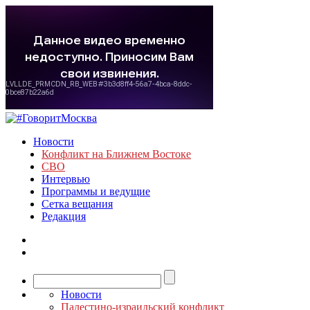
Новости
Конфликт на Ближнем Востоке
СВО
Интервью
Программы и ведущие
Сетка вещания
Редакция
Новости
Палестино-израильский конфликт