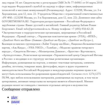
лиц старше 16 лет. Свидетельство о регистрации СМИ Эл № 77-64961 от 04 марта 2016
года выдано Федеральной службой по надзору в сфере связи, информационных
технологий и массовых коммуникаций (Роскомнадзор). Адрес: 123298, Москва, ул. 3-я
Хорошевская, дом 12, пом. 22. Учредитель Общество с ограниченной ответственностью
«РУ ФМ» (123298 Москва, ул. 3-я Хорошевская, дом 12, пом. 22). Доменное имя сайта
GOVORITMOSKVA.RU. Территория распространения – Российская Федерация и
зарубежные страны. Языки: русский и английский. Главный редактор Бабаян Роман
Георгиевич. Email: info@govoritmoskva.ru. Номер телефона: +7 (495) 950-62-26
*Экстремистские и террористические организации, запрещенные в Российской
Федерации: «Правый сектор», «Украинская повстанческая армия» (УПА), «ИГИЛ»,
«Джабхат Фатх аш-Шам» (бывшая «Джабхат ан-Нусра», «Джебхат ан-Нусра»),
Коалиция исламских группировок «Хайят Тахрир аш-Шам», Национал-Большевистская
партия, «Аль-Каида», «УНА-УНСО», «Талибан», «Меджлис крымско-татарского
народа», «Свидетели Иеговы», «Мизантропик Дивижн», «Братство» Корчинского,
«Артподготовка», Религиозная организация «Управленческий центр Свидетелей Иеговы
в России» и входящие в ее структуру местные религиозные организации.
Информация, размещенная на портале, а именно: текстовые материалы, элементы
дизайна, логотипы, товарные знаки, фотографии, видео и аудио охраняются
законодательством Российской Федерации и международными нормами права и не
могут быть использованы без разрешения правообладателей. Согласно ст.ст. 1274,1275
ГК РФ, при любом использовании материалов, размещенных на портале, в том числе
цитировании, активная гиперссылка на материал является обязательной. Мнение
редакции может не совпадать с мнением отдельных авторов и колумнистов.
Сообщение отправлено
play
pause