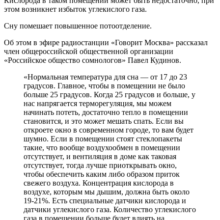
Кислорода в таком помещении может быть недостаточно, при
этом возникнет избыток углекислого газа.
Сну помешает повышенное потоотделение.
Об этом в эфире радиостанции «Говорит Москва» рассказал
член общероссийской общественной организации
«Российское общество сомнологов» Павел Кудинов.
«Нормальная температура для сна — от 17 до 23
градусов. Главное, чтобы в помещении не было
больше 25 градусов. Когда 25 градусов и больше, у
нас напрягается терморегуляция, мы можем
начинать потеть, достаточно тепло в помещении
становится, и это может мешать спать. Если вы
откроете окно в современном городе, то вам будет
шумно. Если в помещении стоят стеклопакеты
такие, что вообще воздухообмен в помещении
отсутствует, и вентиляция в доме как таковая
отсутствует, тогда лучше приоткрывать окно,
чтобы обеспечить каким либо образом приток
свежего воздуха. Концентрация кислорода в
воздухе, которым мы дышим, должна быть около
19-21%. Есть специальные датчики кислорода и
датчики углекислого газа. Количество углекислого
газа в помещении больше будет влиять на