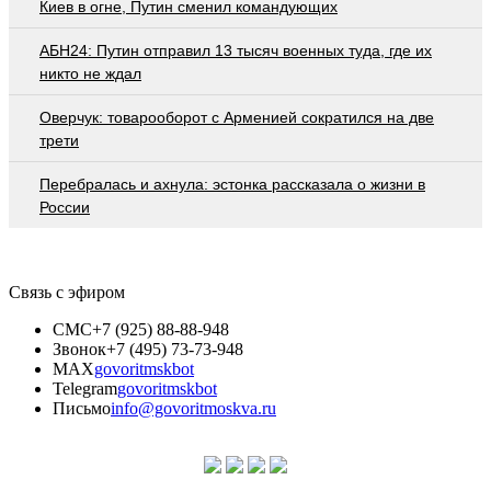
Киев в огне, Путин сменил командующих
АБН24: Путин отправил 13 тысяч военных туда, где их
никто не ждал
Оверчук: товарооборот с Арменией сократился на две
трети
Перебралась и ахнула: эстонка рассказала о жизни в
России
Связь с эфиром
СМС
+7 (925) 88-88-948
Звонок
+7 (495) 73-73-948
MAX
govoritmskbot
Telegram
govoritmskbot
Письмо
info@govoritmoskva.ru