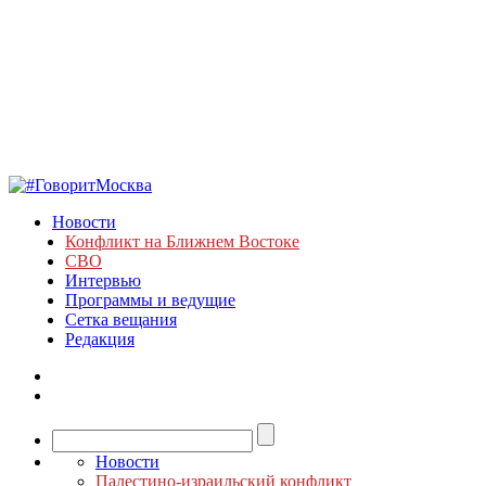
Новости
Конфликт на Ближнем Востоке
СВО
Интервью
Программы и ведущие
Сетка вещания
Редакция
Новости
Палестино-израильский конфликт