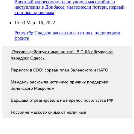
Военный корреспондент не увидел масштабного
наступления в Донбассе: мы понесли потери, первый
этап был кровавым
15:53
Март 16, 2022
Репортёр Сладков рассказал о затишье на донецком
фронте
"Русские действуют именно так". В США обсуждают
парадокс Одессы
Перелом в СВО: сорван план Зеленского и НАТО
Мендель раскрыла истинную причину поддержки
Зеленского Макроном
Варшава отреагировала на перенос посольства РФ
Россияне массово снимают наличные