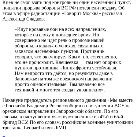
Киев не смог взять под контроль ни один населённый пункт,
попытки прорыва обороны ВС РФ потерпели неудачу. Об
этом в эфире радиостанции «Говорит Москва» рассказал
Александр Сладков.
«Идут кровавые бои на всех направлениях,
которые на слуху в последнее время. Но
совершенно не идёт речь о проломе нашей
обороны, о каких-то успехах, связанных с
захватом населённых пунктов. Противник
говорил, что оккупирует Крым, но, естественно,
это не происходит. Клещеевка — там нет опорных
пунктов противника. Линия фронта устойчивая.
Нам непросто это даётся, но результаты даже в
Запорожье на том же ореховском направлении
просто ошеломительные. Там завалено всё
техникой и много тел солдат украинских».
Накануне председатель регионального движения «Мы вместе
с Россией» Владимир Рогов сообщил о наступлении ВСУ на
ореховском направлении Запорожской области. По его
словам, в наступлении участвуют военные из 47-й и 65-й
бригад ВСУ. По его словам, российские военные уничтожили
три танка Leopard и пять БМП.