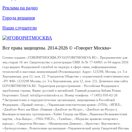
Реклама на радио
Города вещания
Наши слушатели
Все права защищены. 2014-2026 © «Говорит Москва»
Сетевое издание «ГОВОРИТМОСКВА.РУ/GOVORITMOSKVA.RU». Предназначено для
лиц старше 16 лет. Свидетельство о регистрации СМИ Эл № 77-64961 от 04 марта 2016
года выдано Федеральной службой по надзору в сфере связи, информационных
технологий и массовых коммуникаций (Роскомнадзор). Адрес: 123298, Москва, ул. 3-я
Хорошевская, дом 12, пом. 22. Учредитель Общество с ограниченной ответственностью
«РУ ФМ» (123298 Москва, ул. 3-я Хорошевская, дом 12, пом. 22). Доменное имя сайта
GOVORITMOSKVA.RU. Территория распространения – Российская Федерация и
зарубежные страны. Языки: русский и английский. Главный редактор Бабаян Роман
Георгиевич. Email: info@govoritmoskva.ru. Номер телефона: +7 (495) 950-62-26
*Экстремистские и террористические организации, запрещенные в Российской
Федерации: «Правый сектор», «Украинская повстанческая армия» (УПА), «ИГИЛ»,
«Джабхат Фатх аш-Шам» (бывшая «Джабхат ан-Нусра», «Джебхат ан-Нусра»),
Коалиция исламских группировок «Хайят Тахрир аш-Шам», Национал-Большевистская
партия, «Аль-Каида», «УНА-УНСО», «Талибан», «Меджлис крымско-татарского
народа», «Свидетели Иеговы», «Мизантропик Дивижн», «Братство» Корчинского,
«Артподготовка», Религиозная организация «Управленческий центр Свидетелей Иеговы