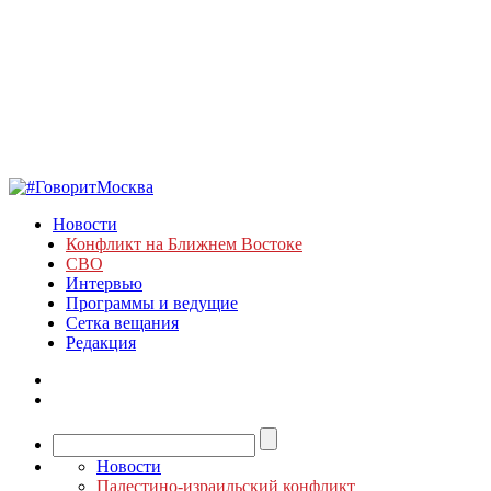
Новости
Конфликт на Ближнем Востоке
СВО
Интервью
Программы и ведущие
Сетка вещания
Редакция
Новости
Палестино-израильский конфликт