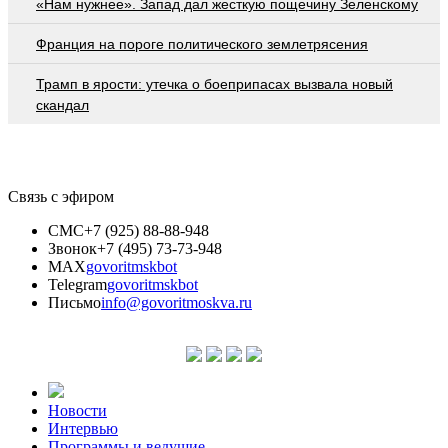
«Нам нужнее». Запад дал жесткую пощечину Зеленскому
Франция на пороге политического землетрясения
Трамп в ярости: утечка о боеприпасах вызвала новый
скандал
Связь с эфиром
СМС
+7 (925) 88-88-948
Звонок
+7 (495) 73-73-948
MAX
govoritmskbot
Telegram
govoritmskbot
Письмо
info@govoritmoskva.ru
Новости
Интервью
Программы и ведущие