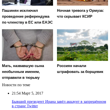
Пашинян исключил
Ночная тревога у Ормуза:
проведение референдума
что скрывает КСИР
по членству в ЕС или ЕАЭС
Мать, назвавшую сына
Россиян начали
необычным именем,
штрафовать за борщевик
отправили в тюрьму
Новости по теме
21:54
Март 5, 2017
Бывший президент Ирана завёл аккаунт в запрещённом
в стране Twitter