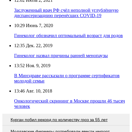
12:02
Июль 2, 2021
Заслуженный врач РФ счёл неполной углублённую
диспансеризациию перенёсших COVID-19
10:29
Июнь 7, 2020
Гинеколог обозначил оптимальный возраст для родов
12:35
Дек. 22, 2019
Гинеколог назвал причины ранней менопаузы
13:52
Ноя. 9, 2019
В Минздраве рассказали о программе сертификатов
молодой семьи
13:46
Авг. 10, 2018
Онкологический скрининг в Москве прошли 46 тысяч
человек
Курган побил рекорд по количеству гроз за 55 лет
Молдавские фермеры потребовали ввести импорт