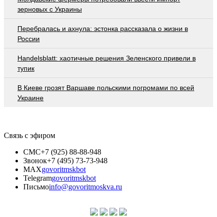
зерновых с Украины
Перебралась и ахнула: эстонка рассказала о жизни в
России
Handelsblatt: хаотичные решения Зеленского привели в
тупик
В Киеве грозят Варшаве польскими погромами по всей
Украине
Связь с эфиром
СМС
+7 (925) 88-88-948
Звонок
+7 (495) 73-73-948
MAX
govoritmskbot
Telegram
govoritmskbot
Письмо
info@govoritmoskva.ru