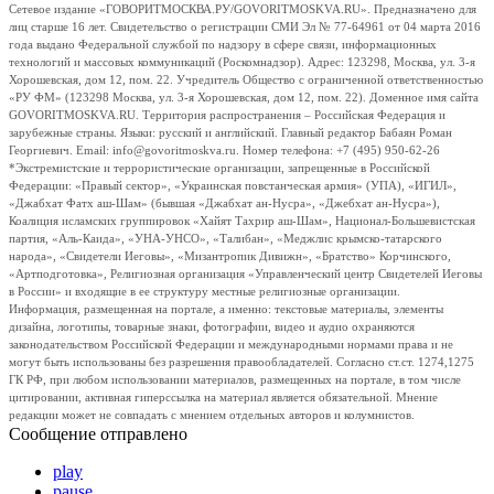
Сетевое издание «ГОВОРИТМОСКВА.РУ/GOVORITMOSKVA.RU». Предназначено для
лиц старше 16 лет. Свидетельство о регистрации СМИ Эл № 77-64961 от 04 марта 2016
года выдано Федеральной службой по надзору в сфере связи, информационных
технологий и массовых коммуникаций (Роскомнадзор). Адрес: 123298, Москва, ул. 3-я
Хорошевская, дом 12, пом. 22. Учредитель Общество с ограниченной ответственностью
«РУ ФМ» (123298 Москва, ул. 3-я Хорошевская, дом 12, пом. 22). Доменное имя сайта
GOVORITMOSKVA.RU. Территория распространения – Российская Федерация и
зарубежные страны. Языки: русский и английский. Главный редактор Бабаян Роман
Георгиевич. Email: info@govoritmoskva.ru. Номер телефона: +7 (495) 950-62-26
*Экстремистские и террористические организации, запрещенные в Российской
Федерации: «Правый сектор», «Украинская повстанческая армия» (УПА), «ИГИЛ»,
«Джабхат Фатх аш-Шам» (бывшая «Джабхат ан-Нусра», «Джебхат ан-Нусра»),
Коалиция исламских группировок «Хайят Тахрир аш-Шам», Национал-Большевистская
партия, «Аль-Каида», «УНА-УНСО», «Талибан», «Меджлис крымско-татарского
народа», «Свидетели Иеговы», «Мизантропик Дивижн», «Братство» Корчинского,
«Артподготовка», Религиозная организация «Управленческий центр Свидетелей Иеговы
в России» и входящие в ее структуру местные религиозные организации.
Информация, размещенная на портале, а именно: текстовые материалы, элементы
дизайна, логотипы, товарные знаки, фотографии, видео и аудио охраняются
законодательством Российской Федерации и международными нормами права и не
могут быть использованы без разрешения правообладателей. Согласно ст.ст. 1274,1275
ГК РФ, при любом использовании материалов, размещенных на портале, в том числе
цитировании, активная гиперссылка на материал является обязательной. Мнение
редакции может не совпадать с мнением отдельных авторов и колумнистов.
Сообщение отправлено
play
pause