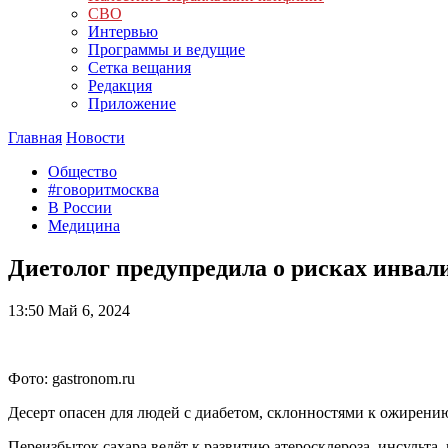
СВО
Интервью
Программы и ведущие
Сетка вещания
Редакция
Приложение
Главная
Новости
Общество
#говоритмосква
В России
Медицина
Диетолог предупредила о рисках инвали
13:50
Май 6, 2024
Фото: gastronom.ru
Десерт опасен для людей с диабетом, склонностями к ожирению
Переизбыток сахара ведёт к развитию атеросклероза, инсульта