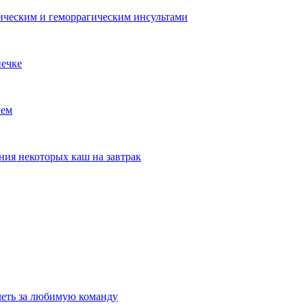
ческим и геморрагическим инсультами
печке
лем
ния некоторых каш на завтрак
олеть за любимую команду