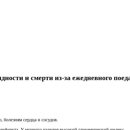
дности и смерти из-за ежедневного пое
, болезням сердца и сосудов.
, инфаркта. У мучного изделия высокий гликемический индекс.