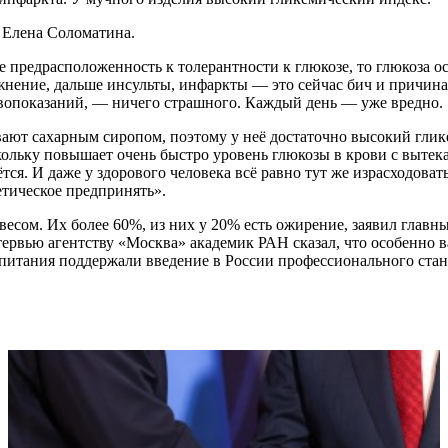
 Елена Соломатина.
же предрасположенность к толерантности к глюкозе, то глюкоза 
ожнение, дальше инсульты, инфаркты — это сейчас бич и причин
ивопоказаний, — ничего страшного. Каждый день — уже вредно.
вают сахарным сиропом, поэтому у неё достаточно высокий гли
скольку повышает очень быстро уровень глюкозы в крови с выте
тся. И даже у здорового человека всё равно тут же израсходоват
етическое предпринять».
весом. Их более 60%, из них у 20% есть ожирение, заявил глав
тервью агентству «Москва» академик РАН сказал, что особенно
 питания поддержали введение в России профессионального стан