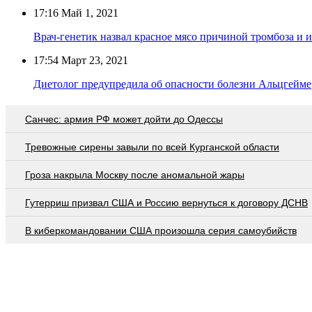
17:16
Май 1, 2021
Врач-генетик назвал красное мясо причиной тромбоза и и
17:54
Март 23, 2021
Диетолог предупредила об опасности болезни Альцгеймер
Санчес: армия РФ может дойти до Одессы
Тревожные сирены завыли по всей Курганской области
Гроза накрыла Москву после аномальной жары
Гутерриш призвал США и Россию вернуться к договору ДСНВ
В киберкомандовании США произошла серия самоубийств