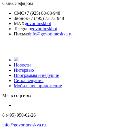
Связь с эфиром
СМС
+7 (925) 88-88-948
Звонок
+7 (495) 73-73-948
MAX
govoritmskbot
Telegram
govoritmskbot
Письмо
info@govoritmoskva.ru
Новости
Интервью
Программы и ведущие
Сетка вещания
Мобильное приложение
Мы в соцсетях
8 (495) 950-62-26
info@govoritmoskva.ru