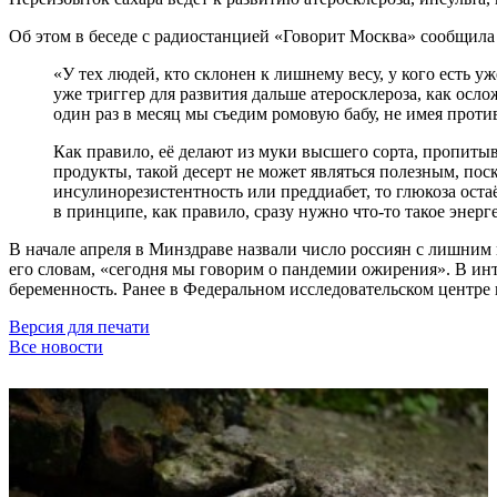
Об этом в беседе с радиостанцией «Говорит Москва» сообщила
«У тех людей, кто склонен к лишнему весу, у кого есть у
уже триггер для развития дальше атеросклероза, как осл
один раз в месяц мы съедим ромовую бабу, не имея прот
Как правило, её делают из муки высшего сорта, пропиты
продукты, такой десерт не может являться полезным, по
инсулинорезистентность или преддиабет, то глюкоза остаё
в принципе, как правило, сразу нужно что-то такое энерг
В начале апреля в Минздраве назвали число россиян с лишним 
его словам, «сегодня мы говорим о пандемии ожирения». В ин
беременность. Ранее в Федеральном исследовательском центре
Версия для печати
Все новости