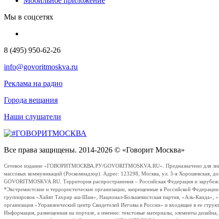
Мобильное приложение
Мы в соцсетях
8 (495) 950-62-26
info@govoritmoskva.ru
Реклама на радио
Города вещания
Наши слушатели
Все права защищены. 2014-2026 © «Говорит Москва»
Сетевое издание «ГОВОРИТМОСКВА.РУ/GOVORITMOSKVA.RU». Предназначено для лиц стар
массовых коммуникаций (Роскомнадзор). Адрес: 123298, Москва, ул. 3-я Хорошевская, д
GOVORITMOSKVA.RU. Территория распространения – Российская Федерация и зарубежные с
*Экстремистские и террористические организации, запрещенные в Российской Федераци
группировок «Хайят Тахрир аш-Шам», Национал-Большевистская партия, «Аль-Каида», 
организация «Управленческий центр Свидетелей Иеговы в России» и входящие в ее струк
Информация, размещенная на портале, а именно: текстовые материалы, элементы дизайна