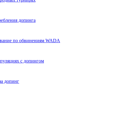
ребления допинга
дование по обвинениям WADA
пуляциях с допингом
за допинг