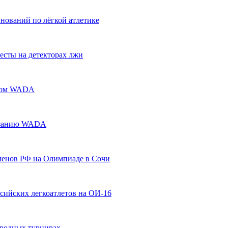
внований по лёгкой атлетике
есты на детекторах лжи
ётом WADA
казанию WADA
менов РФ на Олимпиаде в Сочи
ссийских легкоатлетов на ОИ-16
ародных турнирах