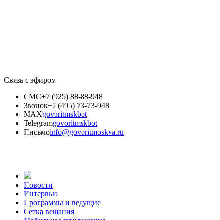
Связь с эфиром
СМС
+7 (925) 88-88-948
Звонок
+7 (495) 73-73-948
MAX
govoritmskbot
Telegram
govoritmskbot
Письмо
info@govoritmoskva.ru
Новости
Интервью
Программы и ведущие
Сетка вещания