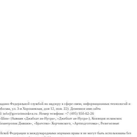
дано Федеральной службой по надзору в сфере связи, информационных технологий и
сква, ул. 3-я Хорошевская, дом 12, пом. 22). Доменное имя сайта
 info@govoritmoskva.ru. Номер телефона: +7 (495) 950-62-26
ш-Шам» (бывшая «Джабхат ан-Нусра», «Джебхат ан-Нусра»), Коалиция исламских
изантропик Дивижн», «Братство» Корчинского, «Артподготовка», Религиозная
ссийской Федерации и международными нормами права и не могут быть использованы без