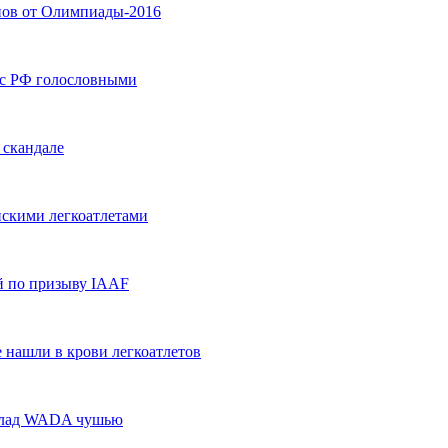
нов от Олимпиады-2016
ес РФ голословными
 скандале
йскими легкоатлетами
ий по призыву IAAF
 нашли в крови легкоатлетов
оклад WADA чушью