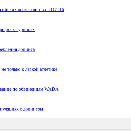
ссийских легкоатлетов на ОИ-16
ародных турнирах
ребления допинга
е только к лёгкой атлетике
дование по обвинениям WADA
пуляциях с допингом