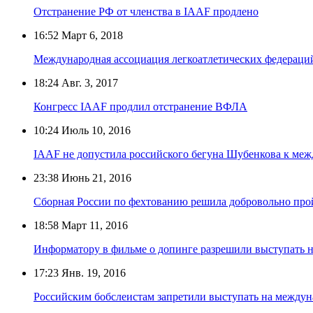
Отстранение РФ от членства в IAAF продлено
16:52
Март 6, 2018
Международная ассоциация легкоатлетических федераци
18:24
Авг. 3, 2017
Конгресс IAAF продлил отстранение ВФЛА
10:24
Июль 10, 2016
IAAF не допустила российского бегуна Шубенкова к ме
23:38
Июнь 21, 2016
Сборная России по фехтованию решила добровольно про
18:58
Март 11, 2016
Информатору в фильме о допинге разрешили выступать 
17:23
Янв. 19, 2016
Российским бобслеистам запретили выступать на между