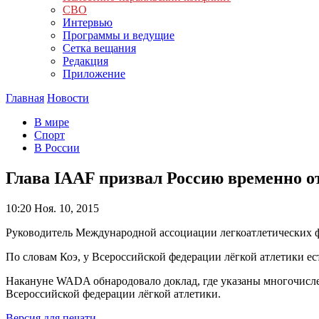
СВО
Интервью
Программы и ведущие
Сетка вещания
Редакция
Приложение
Главная
Новости
В мире
Спорт
В России
Глава IAAF призвал Россию временно от
10:20
Ноя. 10, 2015
Руководитель Международной ассоциации легкоатлетических фе
По словам Коэ, у Всероссийской федерации лёгкой атлетики ес
Накануне WADA обнародовало доклад, где указаны многочисле
Всероссийской федерации лёгкой атлетики.
Версия для печати