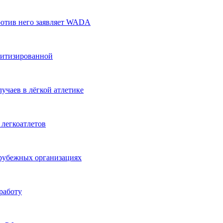
против него заявляет WADA
литизированной
учаев в лёгкой атлетике
 легкоатлетов
арубежных организациях
работу