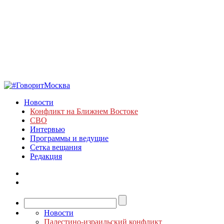
Новости
Конфликт на Ближнем Востоке
СВО
Интервью
Программы и ведущие
Сетка вещания
Редакция
Новости
Палестино-израильский конфликт