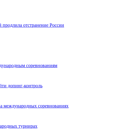
й продлила отстранение России
ждународным соревнованиям
йти допинг-контроль
на международных соревнованиях
народных турнирах