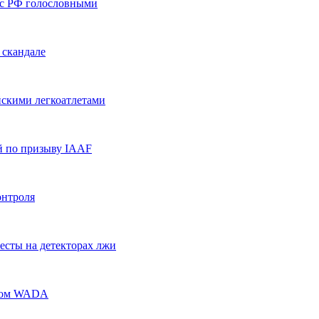
ес РФ голословными
 скандале
йскими легкоатлетами
ий по призыву IAAF
онтроля
есты на детекторах лжи
ётом WADA