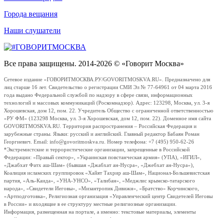
Города вещания
Наши слушатели
Все права защищены. 2014-2026 © «Говорит Москва»
Сетевое издание «ГОВОРИТМОСКВА.РУ/GOVORITMOSKVA.RU». Предназначено для
лиц старше 16 лет. Свидетельство о регистрации СМИ Эл № 77-64961 от 04 марта 2016
года выдано Федеральной службой по надзору в сфере связи, информационных
технологий и массовых коммуникаций (Роскомнадзор). Адрес: 123298, Москва, ул. 3-я
Хорошевская, дом 12, пом. 22. Учредитель Общество с ограниченной ответственностью
«РУ ФМ» (123298 Москва, ул. 3-я Хорошевская, дом 12, пом. 22). Доменное имя сайта
GOVORITMOSKVA.RU. Территория распространения – Российская Федерация и
зарубежные страны. Языки: русский и английский. Главный редактор Бабаян Роман
Георгиевич. Email: info@govoritmoskva.ru. Номер телефона: +7 (495) 950-62-26
*Экстремистские и террористические организации, запрещенные в Российской
Федерации: «Правый сектор», «Украинская повстанческая армия» (УПА), «ИГИЛ»,
«Джабхат Фатх аш-Шам» (бывшая «Джабхат ан-Нусра», «Джебхат ан-Нусра»),
Коалиция исламских группировок «Хайят Тахрир аш-Шам», Национал-Большевистская
партия, «Аль-Каида», «УНА-УНСО», «Талибан», «Меджлис крымско-татарского
народа», «Свидетели Иеговы», «Мизантропик Дивижн», «Братство» Корчинского,
«Артподготовка», Религиозная организация «Управленческий центр Свидетелей Иеговы
в России» и входящие в ее структуру местные религиозные организации.
Информация, размещенная на портале, а именно: текстовые материалы, элементы