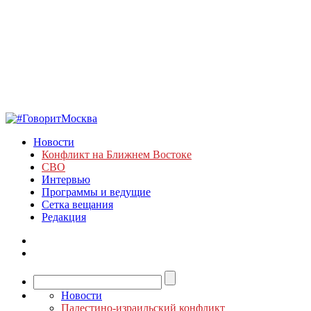
Новости
Конфликт на Ближнем Востоке
СВО
Интервью
Программы и ведущие
Сетка вещания
Редакция
Новости
Палестино-израильский конфликт