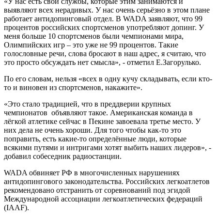
«У нас есть свои службы, которые этим занимаются и
выявляют всех нерадивых. У нас очень серьёзно в этом плане
работает антидопинговый отдел. В WADA заявляют, что 99
процентов российских спортсменов употребляют допинг. У
меня больше 10 спортсменов были чемпионами мира,
Олимпийских игр – это уже не 99 процентов. Такие
голословные речи, слова бросают в наш адрес, я считаю, что
это просто обсуждать нет смысла», - отметил Е.Загорулько.
По его словам, нельзя «всех в одну кучу складывать, если кто-
то и виновен из спортсменов, накажите».
«Это стало традицией, что в преддверии крупных
чемпионатов объявляют такое. Американская команда в
лёгкой атлетике сейчас в Пекине завоевала третье место. У
них дела не очень хороши. Для того чтобы как-то это
поправить, есть какие-то определённые люди, которые
всякими путями и интригами хотят выбить наших лидеров», -
добавил собеседник радиостанции.
WADA обвиняет РФ в многочисленных нарушениях
антидопингового законодательства. Российских легкоатлетов
рекомендовано отстранить от соревнований под эгидой
Международной ассоциации легкоатлетических федераций
(IAAF).