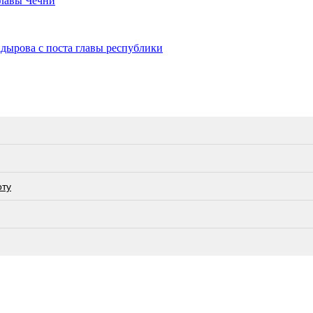
главы Чечни
дырова с поста главы республики
оту