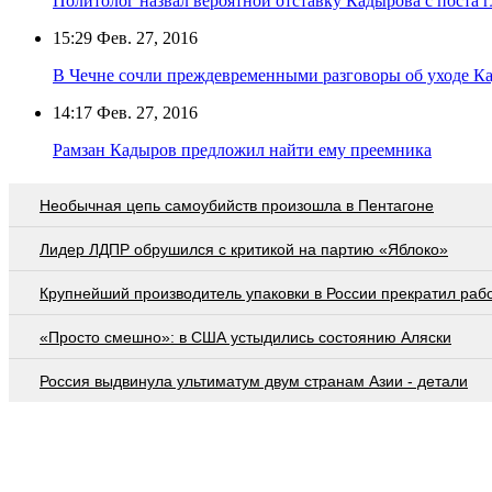
Политолог назвал вероятной отставку Кадырова с поста 
15:29
Фев. 27, 2016
В Чечне сочли преждевременными разговоры об уходе Ка
14:17
Фев. 27, 2016
Рамзан Кадыров предложил найти ему преемника
Необычная цепь самоубийств произошла в Пентагоне
Лидер ЛДПР обрушился с критикой на партию «Яблоко»
Крупнейший производитель упаковки в России прекратил раб
«Просто смешно»: в США устыдились состоянию Аляски
Россия выдвинула ультиматум двум странам Азии - детали