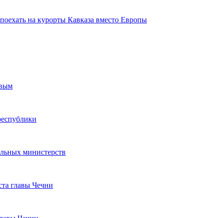
 поехать на курорты Кавказа вместо Европы
овым
республики
альных министерств
ста главы Чечни