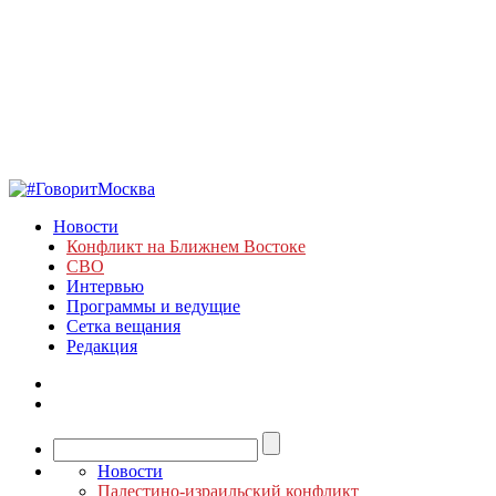
Новости
Конфликт на Ближнем Востоке
СВО
Интервью
Программы и ведущие
Сетка вещания
Редакция
Новости
Палестино-израильский конфликт