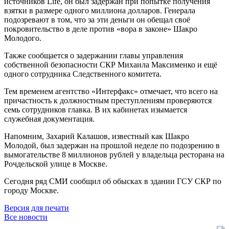
источников Life, он был задержан при попытке получения
взятки в размере одного миллиона долларов. Генерала
подозревают в том, что за эти деньги он обещал своё
покровительство в деле против «вора в законе» Шакро
Молодого.
Также сообщается о задержании главы управления
собственной безопасности СКР Михаила Максименко и ещё
одного сотрудника Следственного комитета.
Тем временем агентство «Интерфакс» отмечает, что всего на
причастность к должностным преступлениям проверяются
семь сотрудников главка. В их кабинетах изымается
служебная документация.
Напомним, Захарий Калашов, известный как Шакро
Молодой, был задержан на прошлой неделе по подозрению в
вымогательстве 8 миллионов рублей у владельца ресторана на
Рочдельской улице в Москве.
Сегодня ряд СМИ сообщил об обысках в здании ГСУ СКР по
городу Москве.
Версия для печати
Все новости