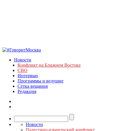
Новости
Конфликт на Ближнем Востоке
СВО
Интервью
Программы и ведущие
Сетка вещания
Редакция
Новости
Палестино-израильский конфликт