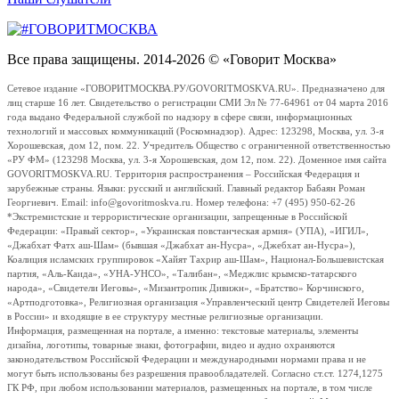
Все права защищены. 2014-2026 © «Говорит Москва»
Сетевое издание «ГОВОРИТМОСКВА.РУ/GOVORITMOSKVA.RU». Предназначено для
лиц старше 16 лет. Свидетельство о регистрации СМИ Эл № 77-64961 от 04 марта 2016
года выдано Федеральной службой по надзору в сфере связи, информационных
технологий и массовых коммуникаций (Роскомнадзор). Адрес: 123298, Москва, ул. 3-я
Хорошевская, дом 12, пом. 22. Учредитель Общество с ограниченной ответственностью
«РУ ФМ» (123298 Москва, ул. 3-я Хорошевская, дом 12, пом. 22). Доменное имя сайта
GOVORITMOSKVA.RU. Территория распространения – Российская Федерация и
зарубежные страны. Языки: русский и английский. Главный редактор Бабаян Роман
Георгиевич. Email: info@govoritmoskva.ru. Номер телефона: +7 (495) 950-62-26
*Экстремистские и террористические организации, запрещенные в Российской
Федерации: «Правый сектор», «Украинская повстанческая армия» (УПА), «ИГИЛ»,
«Джабхат Фатх аш-Шам» (бывшая «Джабхат ан-Нусра», «Джебхат ан-Нусра»),
Коалиция исламских группировок «Хайят Тахрир аш-Шам», Национал-Большевистская
партия, «Аль-Каида», «УНА-УНСО», «Талибан», «Меджлис крымско-татарского
народа», «Свидетели Иеговы», «Мизантропик Дивижн», «Братство» Корчинского,
«Артподготовка», Религиозная организация «Управленческий центр Свидетелей Иеговы
в России» и входящие в ее структуру местные религиозные организации.
Информация, размещенная на портале, а именно: текстовые материалы, элементы
дизайна, логотипы, товарные знаки, фотографии, видео и аудио охраняются
законодательством Российской Федерации и международными нормами права и не
могут быть использованы без разрешения правообладателей. Согласно ст.ст. 1274,1275
ГК РФ, при любом использовании материалов, размещенных на портале, в том числе