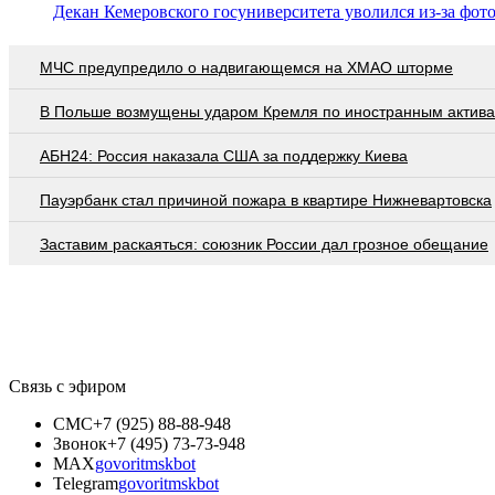
Декан Кемеровского госуниверситета уволился из-за фото
МЧС предупредило о надвигающемся на ХМАО шторме
В Польше возмущены ударом Кремля по иностранным актив
АБН24: Россия наказала США за поддержку Киева
Пауэрбанк стал причиной пожара в квартире Нижневартовска
Заставим раскаяться: союзник России дал грозное обещание
Связь с эфиром
СМС
+7 (925) 88-88-948
Звонок
+7 (495) 73-73-948
MAX
govoritmskbot
Telegram
govoritmskbot