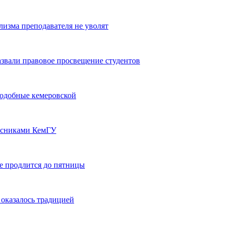
лизма преподавателя не уволят
звали правовое просвещение студентов
одобные кемеровской
урсниками КемГУ
е продлится до пятницы
 оказалось традицией