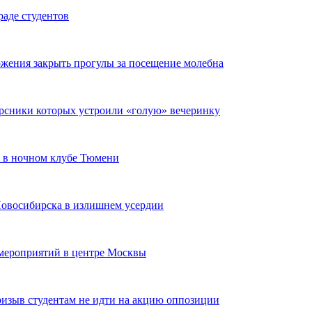
раде студентов
ожения закрыть прогулы за посещение молебна
урсники которых устроили «голую» вечеринку
 в ночном клубе Тюмени
Новосибирска в излишнем усердии
мероприятий в центре Москвы
ризыв студентам не идти на акцию оппозиции