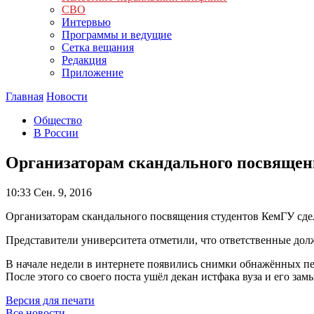
СВО
Интервью
Программы и ведущие
Сетка вещания
Редакция
Приложение
Главная
Новости
Общество
В России
Организаторам скандального посвящен
10:33
Сен. 9, 2016
Организаторам скандального посвящения студентов КемГУ сде
Представители университета отметили, что ответственные дол
В начале недели в интернете появились снимки обнажённых пе
После этого со своего поста ушёл декан истфака вуза и его зам
Версия для печати
Все новости