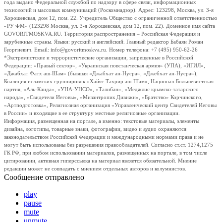
года выдано Федеральной службой по надзору в сфере связи, информационных
технологий и массовых коммуникаций (Роскомнадзор). Адрес: 123298, Москва, ул. 3-я
Хорошевская, дом 12, пом. 22. Учредитель Общество с ограниченной ответственностью
«РУ ФМ» (123298 Москва, ул. 3-я Хорошевская, дом 12, пом. 22). Доменное имя сайта
GOVORITMOSKVA.RU. Территория распространения – Российская Федерация и
зарубежные страны. Языки: русский и английский. Главный редактор Бабаян Роман
Георгиевич. Email: info@govoritmoskva.ru. Номер телефона: +7 (495) 950-62-26
*Экстремистские и террористические организации, запрещенные в Российской
Федерации: «Правый сектор», «Украинская повстанческая армия» (УПА), «ИГИЛ»,
«Джабхат Фатх аш-Шам» (бывшая «Джабхат ан-Нусра», «Джебхат ан-Нусра»),
Коалиция исламских группировок «Хайят Тахрир аш-Шам», Национал-Большевистская
партия, «Аль-Каида», «УНА-УНСО», «Талибан», «Меджлис крымско-татарского
народа», «Свидетели Иеговы», «Мизантропик Дивижн», «Братство» Корчинского,
«Артподготовка», Религиозная организация «Управленческий центр Свидетелей Иеговы
в России» и входящие в ее структуру местные религиозные организации.
Информация, размещенная на портале, а именно: текстовые материалы, элементы
дизайна, логотипы, товарные знаки, фотографии, видео и аудио охраняются
законодательством Российской Федерации и международными нормами права и не
могут быть использованы без разрешения правообладателей. Согласно ст.ст. 1274,1275
ГК РФ, при любом использовании материалов, размещенных на портале, в том числе
цитировании, активная гиперссылка на материал является обязательной. Мнение
редакции может не совпадать с мнением отдельных авторов и колумнистов.
Сообщение отправлено
play
pause
mute
unmute