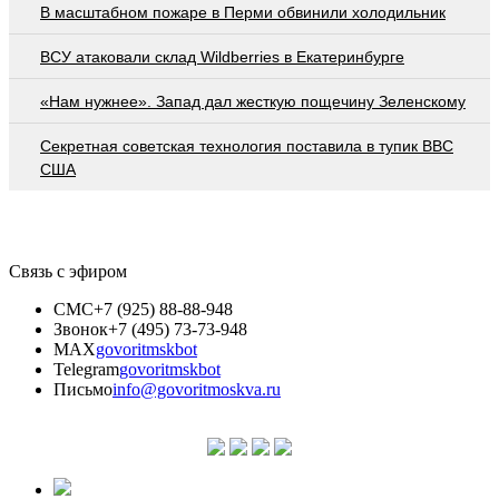
В масштабном пожаре в Перми обвинили холодильник
ВСУ атаковали склад Wildberries в Екатеринбурге
«Нам нужнее». Запад дал жесткую пощечину Зеленскому
Секретная советская технология поставила в тупик ВВС
США
Связь с эфиром
СМС
+7 (925) 88-88-948
Звонок
+7 (495) 73-73-948
MAX
govoritmskbot
Telegram
govoritmskbot
Письмо
info@govoritmoskva.ru