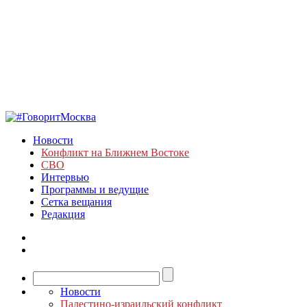
Новости
Конфликт на Ближнем Востоке
СВО
Интервью
Программы и ведущие
Сетка вещания
Редакция
Новости
Палестино-израильский конфликт