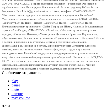
GOVORITMOSKVA.RU. Территория распространения – Российская Федерация и
зарубежные страны. Языки: русский и английский. Главный редактор Бабаян Роман
Георгиевич. Email: info@govoritmoskva.ru. Номер телефона: +7 (495) 950-62-26
*Экстремистские и террористические организации, запрещенные в Российской
Федерации: «Правый сектор», «Украинская повстанческая армия» (УПА), «ИГИЛ»,
«Джабхат Фатх аш-Шам» (бывшая «Джабхат ан-Нусра», «Джебхат ан-Нусра»),
Коалиция исламских группировок «Хайят Тахрир аш-Шам», Национал-Большевистская
партия, «Аль-Каида», «УНА-УНСО», «Талибан», «Меджлис крымско-татарского
народа», «Свидетели Иеговы», «Мизантропик Дивижн», «Братство» Корчинского,
«Артподготовка», Религиозная организация «Управленческий центр Свидетелей Иеговы
в России» и входящие в ее структуру местные религиозные организации.
Информация, размещенная на портале, а именно: текстовые материалы, элементы
дизайна, логотипы, товарные знаки, фотографии, видео и аудио охраняются
законодательством Российской Федерации и международными нормами права и не
могут быть использованы без разрешения правообладателей. Согласно ст.ст. 1274,1275
ГК РФ, при любом использовании материалов, размещенных на портале, в том числе
цитировании, активная гиперссылка на материал является обязательной. Мнение
редакции может не совпадать с мнением отдельных авторов и колумнистов.
Сообщение отправлено
play
pause
mute
unmute
max volume
02:01