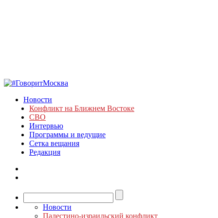
Новости
Конфликт на Ближнем Востоке
СВО
Интервью
Программы и ведущие
Сетка вещания
Редакция
Новости
Палестино-израильский конфликт