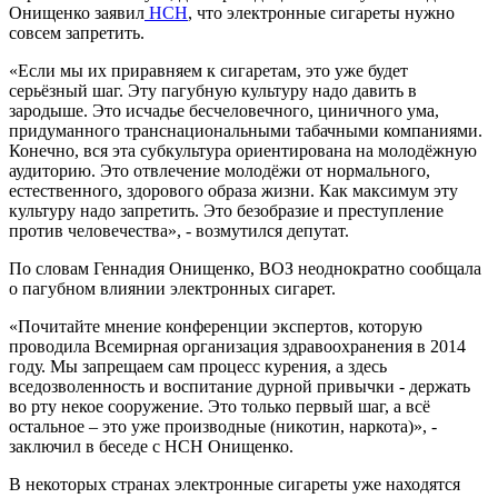
Онищенко заявил
НСН
, что электронные сигареты нужно
совсем запретить.
«Если мы их приравняем к сигаретам, это уже будет
серьёзный шаг. Эту пагубную культуру надо давить в
зародыше. Это исчадье бесчеловечного, циничного ума,
придуманного транснациональными табачными компаниями.
Конечно, вся эта субкультура ориентирована на молодёжную
аудиторию. Это отвлечение молодёжи от нормального,
естественного, здорового образа жизни. Как максимум эту
культуру надо запретить. Это безобразие и преступление
против человечества», - возмутился депутат.
По словам Геннадия Онищенко, ВОЗ неоднократно сообщала
о пагубном влиянии электронных сигарет.
«Почитайте мнение конференции экспертов, которую
проводила Всемирная организация здравоохранения в 2014
году. Мы запрещаем сам процесс курения, а здесь
вседозволенность и воспитание дурной привычки - держать
во рту некое сооружение. Это только первый шаг, а всё
остальное – это уже производные (никотин, наркота)», -
заключил в беседе с НСН Онищенко.
В некоторых странах электронные сигареты уже находятся