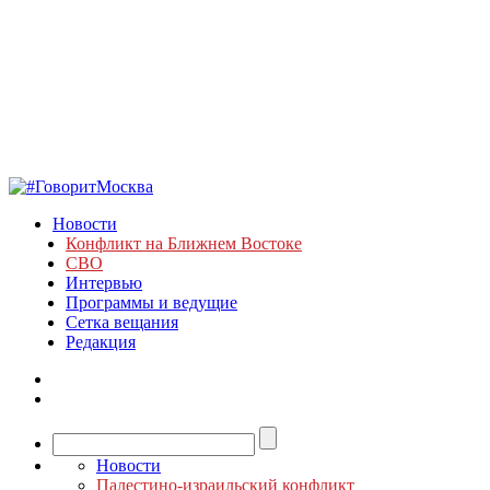
Новости
Конфликт на Ближнем Востоке
СВО
Интервью
Программы и ведущие
Сетка вещания
Редакция
Новости
Палестино-израильский конфликт