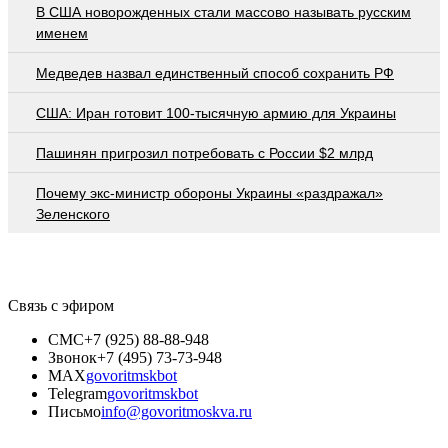
В США новорожденных стали массово называть русским
именем
Медведев назвал единственный способ сохранить РФ
США: Иран готовит 100-тысячную армию для Украины
Пашинян пригрозил потребовать c России $2 млрд
Почему экс-министр обороны Украины «раздражал»
Зеленского
Связь с эфиром
СМС
+7 (925) 88-88-948
Звонок
+7 (495) 73-73-948
MAX
govoritmskbot
Telegram
govoritmskbot
Письмо
info@govoritmoskva.ru