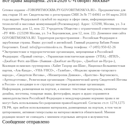
Все права защищены. 2014-2026 © «Говорит Москва»
Сетевое издание «ГОВОРИТМОСКВА.РУ/GOVORITMOSKVA.RU». Предназначено для
лиц старше 16 лет. Свидетельство о регистрации СМИ Эл № 77-64961 от 04 марта 2016
года выдано Федеральной службой по надзору в сфере связи, информационных
технологий и массовых коммуникаций (Роскомнадзор). Адрес: 123298, Москва, ул. 3-я
Хорошевская, дом 12, пом. 22. Учредитель Общество с ограниченной ответственностью
«РУ ФМ» (123298 Москва, ул. 3-я Хорошевская, дом 12, пом. 22). Доменное имя сайта
GOVORITMOSKVA.RU. Территория распространения – Российская Федерация и
зарубежные страны. Языки: русский и английский. Главный редактор Бабаян Роман
Георгиевич. Email: info@govoritmoskva.ru. Номер телефона: +7 (495) 950-62-26
*Экстремистские и террористические организации, запрещенные в Российской
Федерации: «Правый сектор», «Украинская повстанческая армия» (УПА), «ИГИЛ»,
«Джабхат Фатх аш-Шам» (бывшая «Джабхат ан-Нусра», «Джебхат ан-Нусра»),
Коалиция исламских группировок «Хайят Тахрир аш-Шам», Национал-Большевистская
партия, «Аль-Каида», «УНА-УНСО», «Талибан», «Меджлис крымско-татарского
народа», «Свидетели Иеговы», «Мизантропик Дивижн», «Братство» Корчинского,
«Артподготовка», Религиозная организация «Управленческий центр Свидетелей Иеговы
в России» и входящие в ее структуру местные религиозные организации.
Информация, размещенная на портале, а именно: текстовые материалы, элементы
дизайна, логотипы, товарные знаки, фотографии, видео и аудио охраняются
законодательством Российской Федерации и международными нормами права и не
могут быть использованы без разрешения правообладателей. Согласно ст.ст. 1274,1275
ГК РФ, при любом использовании материалов, размещенных на портале, в том числе
цитировании, активная гиперссылка на материал является обязательной. Мнение
редакции может не совпадать с мнением отдельных авторов и колумнистов.
Сообщение отправлено