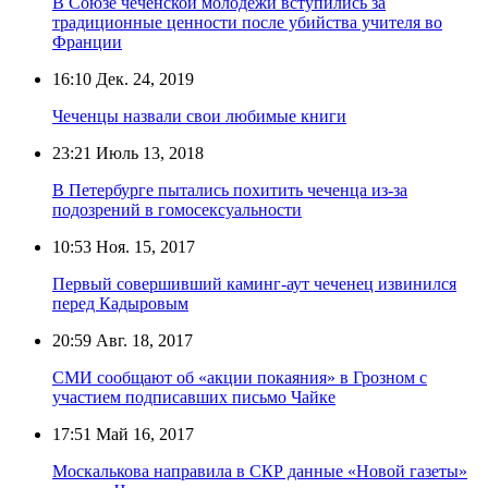
В Союзе чеченской молодёжи вступились за
традиционные ценности после убийства учителя во
Франции
16:10
Дек. 24, 2019
Чеченцы назвали свои любимые книги
23:21
Июль 13, 2018
В Петербурге пытались похитить чеченца из-за
подозрений в гомосексуальности
10:53
Ноя. 15, 2017
Первый совершивший каминг-аут чеченец извинился
перед Кадыровым
20:59
Авг. 18, 2017
СМИ сообщают об «акции покаяния» в Грозном с
участием подписавших письмо Чайке
17:51
Май 16, 2017
Москалькова направила в СКР данные «Новой газеты»