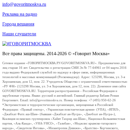
info@govoritmoskva.ru
Реклама на радио
Города вещания
Наши слушатели
Все права защищены. 2014-2026 © «Говорит Москва»
Сетевое издание «ГОВОРИТМОСКВА.РУ/GOVORITMOSKVA.RU». Предназначено для
лиц старше 16 лет. Свидетельство о регистрации СМИ Эл № 77-64961 от 04 марта 2016
года выдано Федеральной службой по надзору в сфере связи, информационных
технологий и массовых коммуникаций (Роскомнадзор). Адрес: 123298, Москва, ул. 3-я
Хорошевская, дом 12, пом. 22. Учредитель Общество с ограниченной ответственностью
«РУ ФМ» (123298 Москва, ул. 3-я Хорошевская, дом 12, пом. 22). Доменное имя сайта
GOVORITMOSKVA.RU. Территория распространения – Российская Федерация и
зарубежные страны. Языки: русский и английский. Главный редактор Бабаян Роман
Георгиевич. Email: info@govoritmoskva.ru. Номер телефона: +7 (495) 950-62-26
*Экстремистские и террористические организации, запрещенные в Российской
Федерации: «Правый сектор», «Украинская повстанческая армия» (УПА), «ИГИЛ»,
«Джабхат Фатх аш-Шам» (бывшая «Джабхат ан-Нусра», «Джебхат ан-Нусра»),
Коалиция исламских группировок «Хайят Тахрир аш-Шам», Национал-Большевистская
партия, «Аль-Каида», «УНА-УНСО», «Талибан», «Меджлис крымско-татарского
народа», «Свидетели Иеговы», «Мизантропик Дивижн», «Братство» Корчинского,