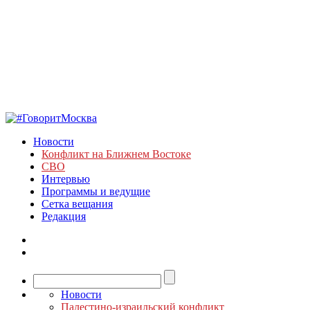
Новости
Конфликт на Ближнем Востоке
СВО
Интервью
Программы и ведущие
Сетка вещания
Редакция
Новости
Палестино-израильский конфликт