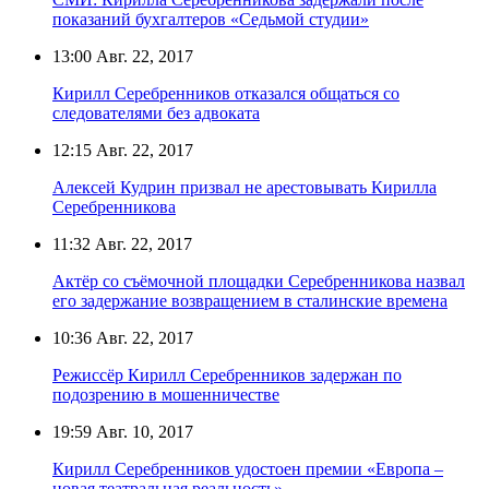
показаний бухгалтеров «Седьмой студии»
13:00
Авг. 22, 2017
Кирилл Серебренников отказался общаться со
следователями без адвоката
12:15
Авг. 22, 2017
Алексей Кудрин призвал не арестовывать Кирилла
Серебренникова
11:32
Авг. 22, 2017
Актёр со съёмочной площадки Серебренникова назвал
его задержание возвращением в сталинские времена
10:36
Авг. 22, 2017
Режиссёр Кирилл Серебренников задержан по
подозрению в мошенничестве
19:59
Авг. 10, 2017
Кирилл Серебренников удостоен премии «Европа –
новая театральная реальность»