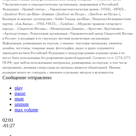
*Экстремистские и террористические организации, запрещенные в Российской
Федерации: «Правый сектор», «Украинская повстанческая армия» (УПА), «ИГИЛ»,
«Джабхат Фатх аш-Шам» (бывшая «Джабхат ан-Нусра», «Джебхат ан-Нусра»),
Коалиция исламских группировок «Хайят Тахрир аш-Шам», Национал-Большевистская
партия, «Аль-Каида», «УНА-УНСО», «Талибан», «Меджлис крымско-татарского
народа», «Свидетели Иеговы», «Мизантропик Дивижн», «Братство» Корчинского,
«Артподготовка», Религиозная организация «Управленческий центр Свидетелей Иеговы
в России» и входящие в ее структуру местные религиозные организации.
Информация, размещенная на портале, а именно: текстовые материалы, элементы
дизайна, логотипы, товарные знаки, фотографии, видео и аудио охраняются
законодательством Российской Федерации и международными нормами права и не
могут быть использованы без разрешения правообладателей. Согласно ст.ст. 1274,1275
ГК РФ, при любом использовании материалов, размещенных на портале, в том числе
цитировании, активная гиперссылка на материал является обязательной. Мнение
редакции может не совпадать с мнением отдельных авторов и колумнистов.
Сообщение отправлено
play
pause
mute
unmute
max volume
02:01
-01:27