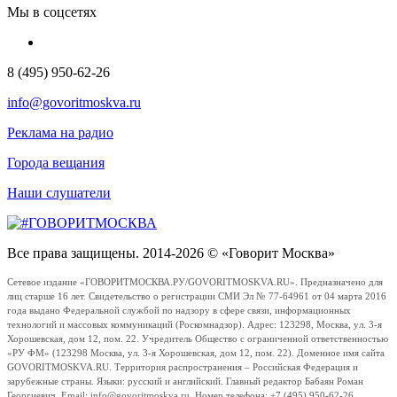
Мы в соцсетях
8 (495) 950-62-26
info@govoritmoskva.ru
Реклама на радио
Города вещания
Наши слушатели
Все права защищены. 2014-2026 © «Говорит Москва»
Сетевое издание «ГОВОРИТМОСКВА.РУ/GOVORITMOSKVA.RU». Предназначено для
лиц старше 16 лет. Свидетельство о регистрации СМИ Эл № 77-64961 от 04 марта 2016
года выдано Федеральной службой по надзору в сфере связи, информационных
технологий и массовых коммуникаций (Роскомнадзор). Адрес: 123298, Москва, ул. 3-я
Хорошевская, дом 12, пом. 22. Учредитель Общество с ограниченной ответственностью
«РУ ФМ» (123298 Москва, ул. 3-я Хорошевская, дом 12, пом. 22). Доменное имя сайта
GOVORITMOSKVA.RU. Территория распространения – Российская Федерация и
зарубежные страны. Языки: русский и английский. Главный редактор Бабаян Роман
Георгиевич. Email: info@govoritmoskva.ru. Номер телефона: +7 (495) 950-62-26