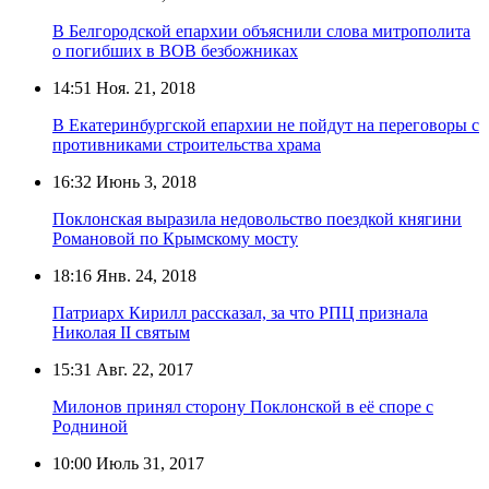
В Белгородской епархии объяснили слова митрополита
о погибших в ВОВ безбожниках
14:51
Ноя. 21, 2018
В Екатеринбургской епархии не пойдут на переговоры с
противниками строительства храма
16:32
Июнь 3, 2018
Поклонская выразила недовольство поездкой княгини
Романовой по Крымскому мосту
18:16
Янв. 24, 2018
Патриарх Кирилл рассказал, за что РПЦ признала
Николая II святым
15:31
Авг. 22, 2017
Милонов принял сторону Поклонской в её споре с
Родниной
10:00
Июль 31, 2017