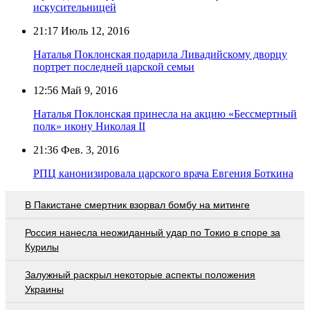
искусительницей
21:17
Июль 12, 2016
Наталья Поклонская подарила Ливадийскому дворцу
портрет последней царской семьи
12:56
Май 9, 2016
Наталья Поклонская принесла на акцию «Бессмертный
полк» икону Николая II
21:36
Фев. 3, 2016
РПЦ канонизировала царского врача Евгения Боткина
В Пакистане смертник взорвал бомбу на митинге
Россия нанесла неожиданный удар по Токио в споре за
Курилы
Залужный раскрыл некоторые аспекты положения
Украины