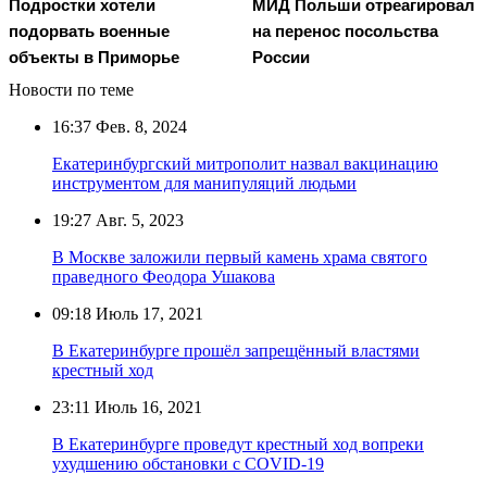
Подростки хотели
МИД Польши отреагировал
подорвать военные
на перенос посольства
объекты в Приморье
России
Новости по теме
16:37
Фев. 8, 2024
Екатеринбургский митрополит назвал вакцинацию
инструментом для манипуляций людьми
19:27
Авг. 5, 2023
В Москве заложили первый камень храма святого
праведного Феодора Ушакова
09:18
Июль 17, 2021
В Екатеринбурге прошёл запрещённый властями
крестный ход
23:11
Июль 16, 2021
В Екатеринбурге проведут крестный ход вопреки
ухудшению обстановки с COVID-19