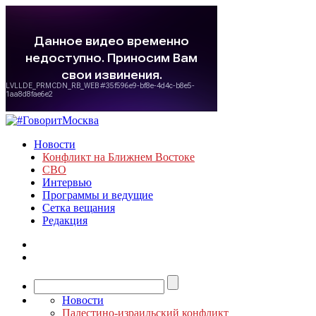
Новости
Конфликт на Ближнем Востоке
СВО
Интервью
Программы и ведущие
Сетка вещания
Редакция
Новости
Палестино-израильский конфликт