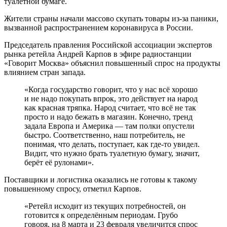
туалетной бумаге.
Жители страны начали массово скупать товары из-за паники,
вызванной распространением коронавируса в России.
Председатель правления Российской ассоциации экспертов
рынка ретейла Андрей Карпов в эфире радиостанции
«Говорит Москва» объяснил повышенный спрос на продукты
влиянием стран запада.
«Когда государство говорит, что у нас всё хорошо
и не надо покупать впрок, это действует на народ
как красная тряпка. Народ считает, что всё не так
просто и надо бежать в магазин. Конечно, тренд
задала Европа и Америка — там полки опустели
быстро. Соответственно, наш потребитель, не
понимая, что делать, поступает, как где-то увидел.
Видит, что нужно брать туалетную бумагу, значит,
берёт её рулонами».
Поставщики и логистика оказались не готовы к такому
повышенному спросу, отметил Карпов.
«Ретейл исходит из текущих потребностей, он
готовится к определённым периодам. Грубо
говоря, на 8 марта и 23 февраля увеличится спрос