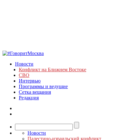
Новости
Конфликт на Ближнем Востоке
СВО
Интервью
Программы и ведущие
Сетка вещания
Редакция
Новости
Палестино-израильский конфликт