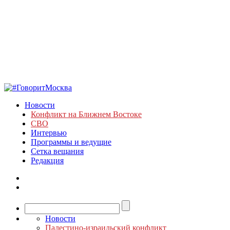
Новости
Конфликт на Ближнем Востоке
СВО
Интервью
Программы и ведущие
Сетка вещания
Редакция
Новости
Палестино-израильский конфликт