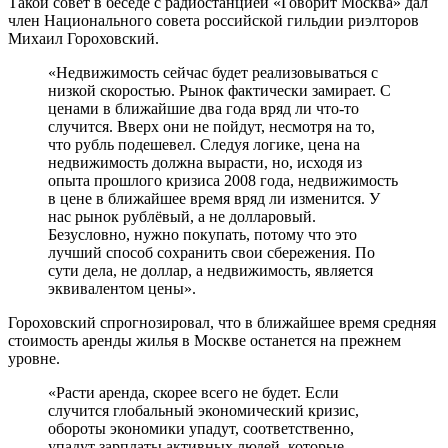
Такой совет в беседе с радиостанцией «Говорит Москва» дал
член Национального совета российской гильдии риэлторов
Михаил Гороховский.
«Недвижимость сейчас будет реализовываться с
низкой скоростью. Рынок фактически замирает. С
ценами в ближайшие два года вряд ли что-то
случится. Вверх они не пойдут, несмотря на то,
что рубль подешевел. Следуя логике, цена на
недвижимость должна вырасти, но, исходя из
опыта прошлого кризиса 2008 года, недвижимость
в цене в ближайшее время вряд ли изменится. У
нас рынок рублёвый, а не долларовый.
Безусловно, нужно покупать, потому что это
лучший способ сохранить свои сбережения. По
сути дела, не доллар, а недвижимость, является
эквивалентом цены».
Гороховский спрогнозировал, что в ближайшее время средняя
стоимость аренды жилья в Москве останется на прежнем
уровне.
«Расти аренда, скорее всего не будет. Если
случится глобальный экономический кризис,
обороты экономики упадут, соответственно,
упадут зарплаты активных людей, которые