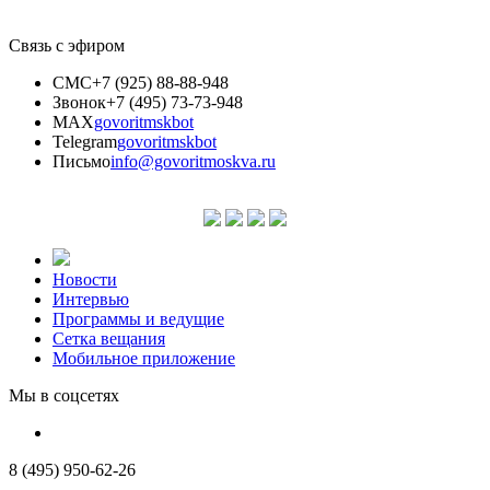
Связь с эфиром
СМС
+7 (925) 88-88-948
Звонок
+7 (495) 73-73-948
MAX
govoritmskbot
Telegram
govoritmskbot
Письмо
info@govoritmoskva.ru
Новости
Интервью
Программы и ведущие
Сетка вещания
Мобильное приложение
Мы в соцсетях
8 (495) 950-62-26