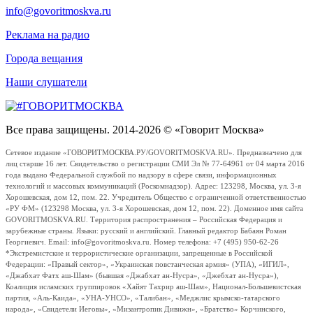
info@govoritmoskva.ru
Реклама на радио
Города вещания
Наши слушатели
Все права защищены. 2014-2026 © «Говорит Москва»
Сетевое издание «ГОВОРИТМОСКВА.РУ/GOVORITMOSKVA.RU». Предназначено для
лиц старше 16 лет. Свидетельство о регистрации СМИ Эл № 77-64961 от 04 марта 2016
года выдано Федеральной службой по надзору в сфере связи, информационных
технологий и массовых коммуникаций (Роскомнадзор). Адрес: 123298, Москва, ул. 3-я
Хорошевская, дом 12, пом. 22. Учредитель Общество с ограниченной ответственностью
«РУ ФМ» (123298 Москва, ул. 3-я Хорошевская, дом 12, пом. 22). Доменное имя сайта
GOVORITMOSKVA.RU. Территория распространения – Российская Федерация и
зарубежные страны. Языки: русский и английский. Главный редактор Бабаян Роман
Георгиевич. Email: info@govoritmoskva.ru. Номер телефона: +7 (495) 950-62-26
*Экстремистские и террористические организации, запрещенные в Российской
Федерации: «Правый сектор», «Украинская повстанческая армия» (УПА), «ИГИЛ»,
«Джабхат Фатх аш-Шам» (бывшая «Джабхат ан-Нусра», «Джебхат ан-Нусра»),
Коалиция исламских группировок «Хайят Тахрир аш-Шам», Национал-Большевистская
партия, «Аль-Каида», «УНА-УНСО», «Талибан», «Меджлис крымско-татарского
народа», «Свидетели Иеговы», «Мизантропик Дивижн», «Братство» Корчинского,