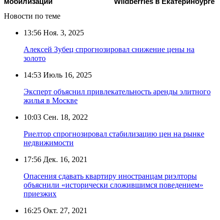
мобилизации
Wildberries в Екатеринбурге
Новости по теме
13:56
Ноя. 3, 2025
Алексей Зубец спрогнозировал снижение цены на
золото
14:53
Июль 16, 2025
Эксперт объяснил привлекательность аренды элитного
жилья в Москве
10:03
Сен. 18, 2022
Риелтор спрогнозировал стабилизацию цен на рынке
недвижимости
17:56
Дек. 16, 2021
Опасения сдавать квартиру иностранцам риэлторы
объяснили «исторически сложившимся поведением»
приезжих
16:25
Окт. 27, 2021