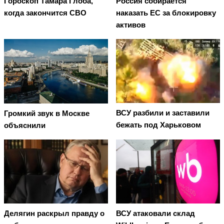
Гороскоп Тамара Глоба,
Россия собирается
когда закончится СВО
наказать EC за блокировку
активов
ВСУ разбили и заставили
Громкий звук в Москве
бежать под Харьковом
объяснили
Делягин раскрыл правду о
ВСУ атаковали склад