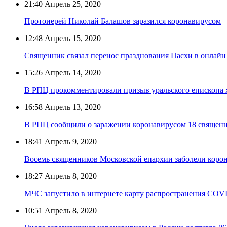
21:40
Апрель 25, 2020
Протоиерей Николай Балашов заразился коронавирусом
12:48
Апрель 15, 2020
Священник связал перенос празднования Пасхи в онлайн
15:26
Апрель 14, 2020
В РПЦ прокомментировали призыв уральского епископа 
16:58
Апрель 13, 2020
В РПЦ сообщили о заражении коронавирусом 18 священ
18:41
Апрель 9, 2020
Восемь священников Московской епархии заболели коро
18:27
Апрель 8, 2020
МЧС запустило в интернете карту распространения COVI
10:51
Апрель 8, 2020