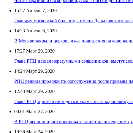
Число заразившихся коронавирусом в России достигло 86
15:57
Апрель 7, 2020
Главврач московской больницы имени Давыдовского зара
14:23
Апрель 6, 2020
В Москве закрыли церковь из-за подозрения на коронави
17:27
Март 29, 2020
Глава РПЦ назвал неразумными священников, выступаю
14:24
Март 29, 2020
РПЦ решила продолжить богослужения после призыва па
12:43
Март 29, 2020
Глава РПЦ призвал не ходить в храмы из-за коронавируса
00:01
Март 27, 2020
В РПЦ решили проигнорировать запрет на посещение хра
19:36
Март 24, 2020