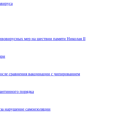
авируса
ивовирусных мер на шествии памяти Николая II
ыри
осле сравнения вакцинации с чипированием
рантинного порядка
 за нарушение самоизоляции