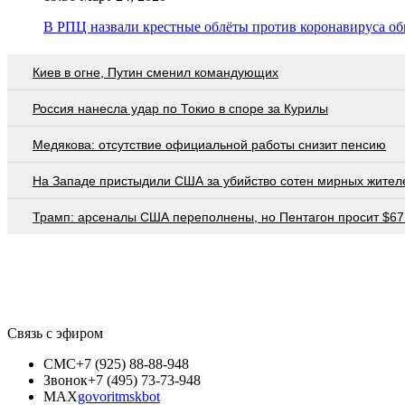
В РПЦ назвали крестные облёты против коронавируса о
Киев в огне, Путин сменил командующих
Россия нанесла удар по Токио в споре за Курилы
Медякова: отсутствие официальной работы снизит пенсию
На Западе пристыдили США за убийство сотен мирных жител
Трамп: арсеналы США переполнены, но Пентагон просит $67
Связь с эфиром
СМС
+7 (925) 88-88-948
Звонок
+7 (495) 73-73-948
MAX
govoritmskbot