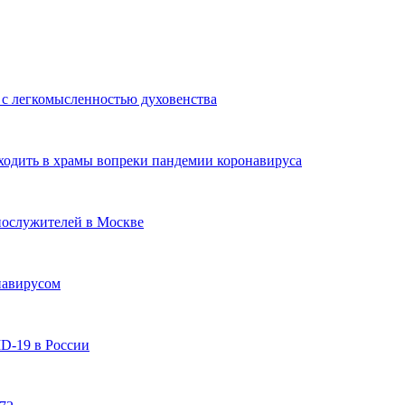
 с легкомысленностью духовенства
ходить в храмы вопреки пандемии коронавируса
нослужителей в Москве
навирусом
D-19 в России