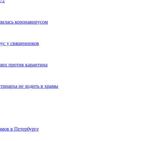
72
зилась коронавирусом
рус у священников
щих против карантина
триарха не ходить в храмы
мов в Петербурге