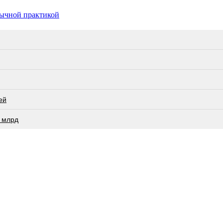
бычной практикой
ей
 млрд