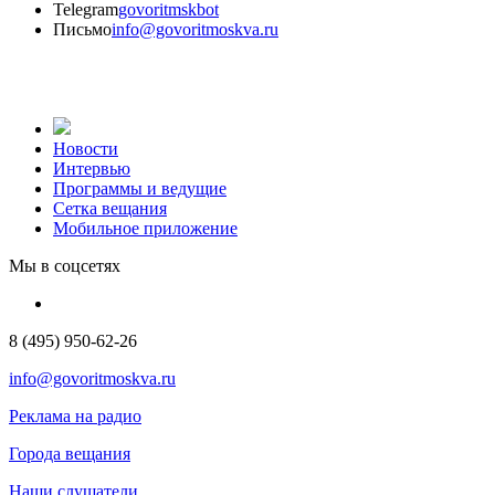
Telegram
govoritmskbot
Письмо
info@govoritmoskva.ru
Новости
Интервью
Программы и ведущие
Сетка вещания
Мобильное приложение
Мы в соцсетях
8 (495) 950-62-26
info@govoritmoskva.ru
Реклама на радио
Города вещания
Наши слушатели