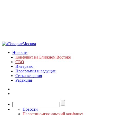
Новости
Конфликт на Ближнем Востоке
СВО
Интервью
Программы и ведущие
Сетка вещания
Редакция
Новости
Палестино-израильский конфликт