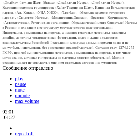
«Джабхат Фатх аш-Шам» (бывшая «Джабхат ан-Нусра», «Джебхат ан-Нусра»),
Коалиция исламских группировок «Хайят Тахрир аш-Шам», Национал-Большевистская
партия, «Аль-Каида», «УНА-УНСО», «Талибан», «Меджлис крымско-татарского
народа», «Свидетели Иеговы», «Мизантропик Дивижн», «Братство» Корчинского,
«Артподготовка», Религиозная организация «Управленческий центр Свидетелей Иеговы
в России» и входящие в ее структуру местные религиозные организации.
Информация, размещенная на портале, а именно: текстовые материалы, элементы
дизайна, логотипы, товарные знаки, фотографии, видео и аудио охраняются
законодательством Российской Федерации и международными нормами права и не
могут быть использованы без разрешения правообладателей. Согласно ст.ст. 1274,1275
ГК РФ, при любом использовании материалов, размещенных на портале, в том числе
цитировании, активная гиперссылка на материал является обязательной. Мнение
редакции может не совпадать с мнением отдельных авторов и колумнистов.
Сообщение отправлено
play
pause
mute
unmute
max volume
02:01
-01:27
repeat off