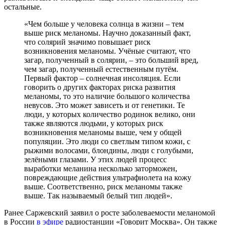
остальные.
«Чем больше у человека солнца в жизни – тем
выше риск меланомы. Научно доказанный факт,
что солярий значимо повышает риск
возникновения меланомы. Учёные считают, что
загар, полученный в солярии,
–
это больший вред,
чем загар, полученный естественным путём.
Первый фактор – солнечная инсоляция. Если
говорить о других факторах риска развития
меланомы, то это наличие большого количества
невусов. Это может зависеть и от генетики. Те
люди, у которых количество родинок велико, они
также являются людьми, у которых риск
возникновения меланомы выше, чем у общей
популяции. Это люди со светлым типом кожи, с
рыжими волосами, блондины, люди с голубыми,
зелёными глазами. У этих людей процесс
выработки меланина несколько заторможен,
повреждающие действия ультрафиолета на кожу
выше. Соответственно, риск меланомы также
выше. Так называемый белый тип людей».
Ранее Саржевский заявил о росте заболеваемости меланомой
в России
в эфире
радиостанции «Говорит Москва». Он также