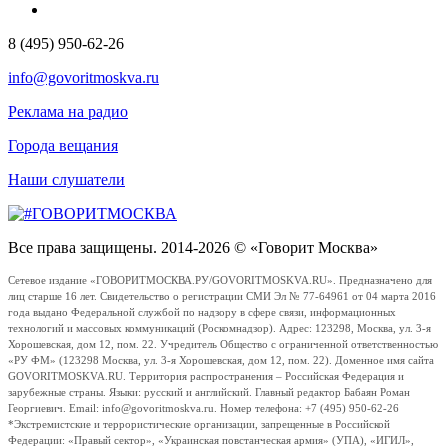
8 (495) 950-62-26
info@govoritmoskva.ru
Реклама на радио
Города вещания
Наши слушатели
Все права защищены. 2014-2026 © «Говорит Москва»
Сетевое издание «ГОВОРИТМОСКВА.РУ/GOVORITMOSKVA.RU». Предназначено для
лиц старше 16 лет. Свидетельство о регистрации СМИ Эл № 77-64961 от 04 марта 2016
года выдано Федеральной службой по надзору в сфере связи, информационных
технологий и массовых коммуникаций (Роскомнадзор). Адрес: 123298, Москва, ул. 3-я
Хорошевская, дом 12, пом. 22. Учредитель Общество с ограниченной ответственностью
«РУ ФМ» (123298 Москва, ул. 3-я Хорошевская, дом 12, пом. 22). Доменное имя сайта
GOVORITMOSKVA.RU. Территория распространения – Российская Федерация и
зарубежные страны. Языки: русский и английский. Главный редактор Бабаян Роман
Георгиевич. Email: info@govoritmoskva.ru. Номер телефона: +7 (495) 950-62-26
*Экстремистские и террористические организации, запрещенные в Российской
Федерации: «Правый сектор», «Украинская повстанческая армия» (УПА), «ИГИЛ»,