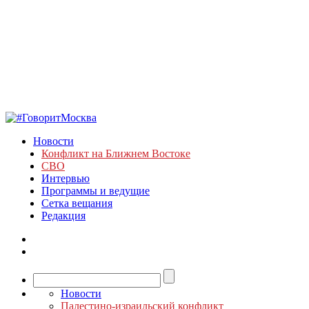
Новости
Конфликт на Ближнем Востоке
СВО
Интервью
Программы и ведущие
Сетка вещания
Редакция
Новости
Палестино-израильский конфликт