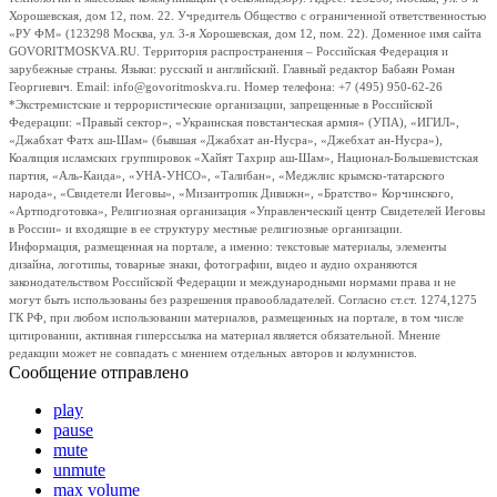
Хорошевская, дом 12, пом. 22. Учредитель Общество с ограниченной ответственностью
«РУ ФМ» (123298 Москва, ул. 3-я Хорошевская, дом 12, пом. 22). Доменное имя сайта
GOVORITMOSKVA.RU. Территория распространения – Российская Федерация и
зарубежные страны. Языки: русский и английский. Главный редактор Бабаян Роман
Георгиевич. Email: info@govoritmoskva.ru. Номер телефона: +7 (495) 950-62-26
*Экстремистские и террористические организации, запрещенные в Российской
Федерации: «Правый сектор», «Украинская повстанческая армия» (УПА), «ИГИЛ»,
«Джабхат Фатх аш-Шам» (бывшая «Джабхат ан-Нусра», «Джебхат ан-Нусра»),
Коалиция исламских группировок «Хайят Тахрир аш-Шам», Национал-Большевистская
партия, «Аль-Каида», «УНА-УНСО», «Талибан», «Меджлис крымско-татарского
народа», «Свидетели Иеговы», «Мизантропик Дивижн», «Братство» Корчинского,
«Артподготовка», Религиозная организация «Управленческий центр Свидетелей Иеговы
в России» и входящие в ее структуру местные религиозные организации.
Информация, размещенная на портале, а именно: текстовые материалы, элементы
дизайна, логотипы, товарные знаки, фотографии, видео и аудио охраняются
законодательством Российской Федерации и международными нормами права и не
могут быть использованы без разрешения правообладателей. Согласно ст.ст. 1274,1275
ГК РФ, при любом использовании материалов, размещенных на портале, в том числе
цитировании, активная гиперссылка на материал является обязательной. Мнение
редакции может не совпадать с мнением отдельных авторов и колумнистов.
Сообщение отправлено
play
pause
mute
unmute
max volume