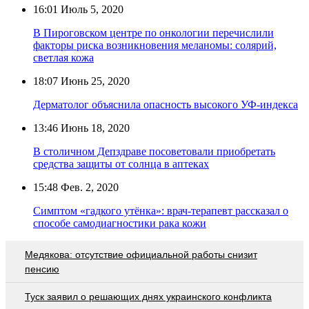
16:01
Июль 5, 2020
В Пироговском центре по онкологии перечислили
факторы риска возникновения меланомы: солярий,
светлая кожа
18:07
Июнь 25, 2020
Дерматолог объяснила опасность высокого УФ-индекса
13:46
Июнь 18, 2020
В столичном Депздраве посоветовали приобретать
средства защиты от солнца в аптеках
15:48
Фев. 2, 2020
Симптом «гадкого утёнка»: врач-терапевт рассказал о
способе самодиагностики рака кожи
Медякова: отсутствие официальной работы снизит
пенсию
Туск заявил о решающих днях украинского конфликта