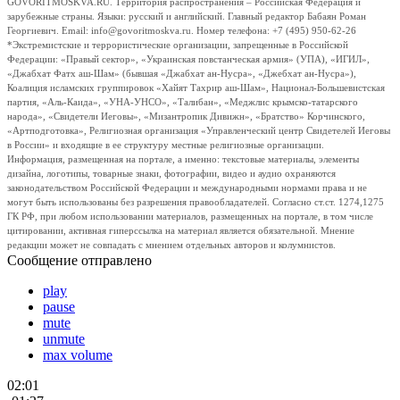
GOVORITMOSKVA.RU. Территория распространения – Российская Федерация и
зарубежные страны. Языки: русский и английский. Главный редактор Бабаян Роман
Георгиевич. Email: info@govoritmoskva.ru. Номер телефона: +7 (495) 950-62-26
*Экстремистские и террористические организации, запрещенные в Российской
Федерации: «Правый сектор», «Украинская повстанческая армия» (УПА), «ИГИЛ»,
«Джабхат Фатх аш-Шам» (бывшая «Джабхат ан-Нусра», «Джебхат ан-Нусра»),
Коалиция исламских группировок «Хайят Тахрир аш-Шам», Национал-Большевистская
партия, «Аль-Каида», «УНА-УНСО», «Талибан», «Меджлис крымско-татарского
народа», «Свидетели Иеговы», «Мизантропик Дивижн», «Братство» Корчинского,
«Артподготовка», Религиозная организация «Управленческий центр Свидетелей Иеговы
в России» и входящие в ее структуру местные религиозные организации.
Информация, размещенная на портале, а именно: текстовые материалы, элементы
дизайна, логотипы, товарные знаки, фотографии, видео и аудио охраняются
законодательством Российской Федерации и международными нормами права и не
могут быть использованы без разрешения правообладателей. Согласно ст.ст. 1274,1275
ГК РФ, при любом использовании материалов, размещенных на портале, в том числе
цитировании, активная гиперссылка на материал является обязательной. Мнение
редакции может не совпадать с мнением отдельных авторов и колумнистов.
Сообщение отправлено
play
pause
mute
unmute
max volume
02:01