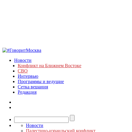
Новости
Конфликт на Ближнем Востоке
СВО
Интервью
Программы и ведущие
Сетка вещания
Редакция
Новости
Палестино-израильский конфликт