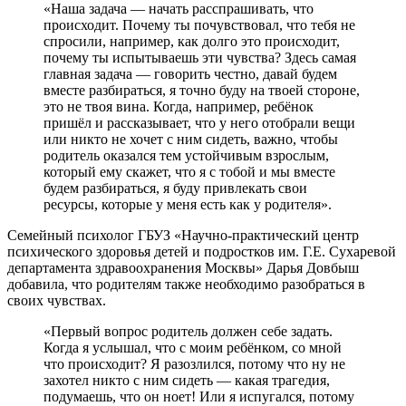
«Наша задача — начать расспрашивать, что
происходит. Почему ты почувствовал, что тебя не
спросили, например, как долго это происходит,
почему ты испытываешь эти чувства? Здесь самая
главная задача — говорить честно, давай будем
вместе разбираться, я точно буду на твоей стороне,
это не твоя вина. Когда, например, ребёнок
пришёл и рассказывает, что у него отобрали вещи
или никто не хочет с ним сидеть, важно, чтобы
родитель оказался тем устойчивым взрослым,
который ему скажет, что я с тобой и мы вместе
будем разбираться, я буду привлекать свои
ресурсы, которые у меня есть как у родителя».
Семейный психолог ГБУЗ «Научно-практический центр
психического здоровья детей и подростков им. Г.Е. Сухаревой
департамента здравоохранения Москвы» Дарья Довбыш
добавила, что родителям также необходимо разобраться в
своих чувствах.
«Первый вопрос родитель должен себе задать.
Когда я услышал, что с моим ребёнком, со мной
что происходит? Я разозлился, потому что ну не
захотел никто с ним сидеть — какая трагедия,
подумаешь, что он ноет! Или я испугался, потому