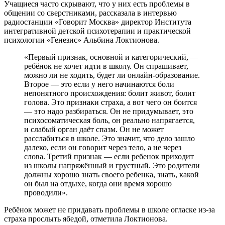
Учащиеся часто скрывают, что у них есть проблемы в
общении со сверстниками, рассказала в интервью
радиостанции «Говорит Москва» директор Института
интегративной детской психотерапии и практической
психологии «Генезис» Альбина Локтионова.
«Первый признак, основной и категорический, —
ребёнок не хочет идти в школу. Он спрашивает,
можно ли не ходить, будет ли онлайн-образование.
Второе — это если у него начинаются боли
непонятного происхождения: болит живот, болит
голова. Это признаки страха, а вот чего он боится
— это надо разбираться. Он не придумывает, это
психосоматическая боль, он реально напрягается,
и слабый орган даёт спазм. Он не может
расслабиться в школе. Это значит, что дело зашло
далеко, если он говорит через тело, а не через
слова. Третий признак — если ребенок приходит
из школы напряжённый и грустный. Это родители
должны хорошо знать своего ребенка, знать, какой
он был на отдыхе, когда они время хорошо
проводили».
Ребёнок может не придавать проблемы в школе огласке из-за
страха прослыть ябедой, отметила Локтионова.