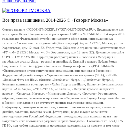
Наши слушатели
Все права защищены. 2014-2026 © «Говорит Москва»
Сетевое издание «ГОВОРИТМОСКВА.РУ/GOVORITMOSKVA.RU». Предназначено для
лиц старше 16 лет. Свидетельство о регистрации СМИ Эл № 77-64961 от 04 марта 2016
года выдано Федеральной службой по надзору в сфере связи, информационных
технологий и массовых коммуникаций (Роскомнадзор). Адрес: 123298, Москва, ул. 3-я
Хорошевская, дом 12, пом. 22. Учредитель Общество с ограниченной ответственностью
«РУ ФМ» (123298 Москва, ул. 3-я Хорошевская, дом 12, пом. 22). Доменное имя сайта
GOVORITMOSKVA.RU. Территория распространения – Российская Федерация и
зарубежные страны. Языки: русский и английский. Главный редактор Бабаян Роман
Георгиевич. Email: info@govoritmoskva.ru. Номер телефона: +7 (495) 950-62-26
*Экстремистские и террористические организации, запрещенные в Российской
Федерации: «Правый сектор», «Украинская повстанческая армия» (УПА), «ИГИЛ»,
«Джабхат Фатх аш-Шам» (бывшая «Джабхат ан-Нусра», «Джебхат ан-Нусра»),
Коалиция исламских группировок «Хайят Тахрир аш-Шам», Национал-Большевистская
партия, «Аль-Каида», «УНА-УНСО», «Талибан», «Меджлис крымско-татарского
народа», «Свидетели Иеговы», «Мизантропик Дивижн», «Братство» Корчинского,
«Артподготовка», Религиозная организация «Управленческий центр Свидетелей Иеговы
в России» и входящие в ее структуру местные религиозные организации.
Информация, размещенная на портале, а именно: текстовые материалы, элементы
дизайна, логотипы, товарные знаки, фотографии, видео и аудио охраняются
законодательством Российской Федерации и международными нормами права и не
могут быть использованы без разрешения правообладателей. Согласно ст.ст. 1274,1275
ГК РФ, при любом использовании материалов, размещенных на портале, в том числе