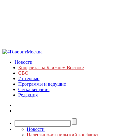
Новости
Конфликт на Ближнем Востоке
СВО
Интервью
Программы и ведущие
Сетка вещания
Редакция
Новости
Палестино-израильский конфликт